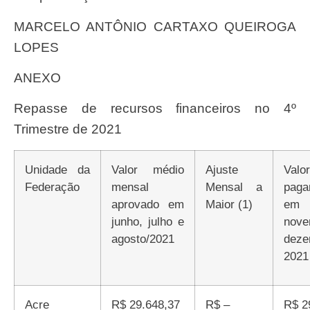
MARCELO ANTÔNIO CARTAXO QUEIROGA
LOPES
ANEXO
Repasse de recursos financeiros no 4º
Trimestre de 2021
Unidade da
Valor médio
Ajuste
Valor de
Federação
mensal
Mensal a
paga
aprovado em
Maior (1)
em 
junho, julho e
nov
agosto/2021
dez
2021
Acre
R$ 29.648,37
R$ –
R$ 