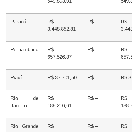
549.893,01
549.
Paraná
R$
R$ –
R$
3.448.852,81
3.44
Pernambuco
R$
R$ –
R$
657.526,87
657.
Piauí
R$ 37.701,50
R$ –
R$ 
Rio de
R$
R$ –
R$
Janeiro
188.216,61
188.
Rio Grande
R$
R$ –
R$