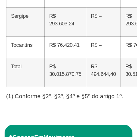
Sergipe
R$
R$ –
R$
293.603,24
293.
Tocantins
R$ 76.420,41
R$ –
R$ 
Total
R$
R$
R$
30.015.870,75
494.644,40
30.5
(1) Conforme §2º, §3º, §4º e §5º do artigo 1º.