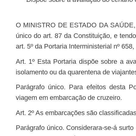
O MINISTRO DE ESTADO DA SAÚDE, SUBSTITUTO, no uso das atribuições que lhe conferem os incisos I e II do parágrafo
único do art. 87 da Constituição, e tend
art. 5º da Portaria Interministerial nº 65
Art. 1º Esta Portaria dispõe sobre a avaliação do cenário epidemiológico de covid-19 e as condições para o cumprimento do
isolamento ou da quarentena de viajante
Parágrafo único. Para efeitos desta Portaria, considera-se viajante o passageiro, tripulante, profissional não-tripulante, em
viagem em embarcação de cruzeiro.
Art. 2º As embarcações são classificada
Parágrafo único. Considerara-se-á surto de covid-19 em embarcações o cenário epidemiológico classificado nos níveis 3 e 4 do