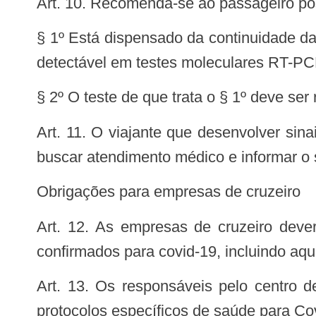
Art. 10. Recomenda-se ao passageiro pó
§ 1º Está dispensado da continuidade da
detectável em testes moleculares RT-P
§ 2º O teste de que trata o § 1º deve ser
Art. 11. O viajante que desenvolver sinais e sintomas suspeitos da covid-19, no período da auto quarentena pós-viagem, deve
buscar atendimento médico e informar o 
Obrigações para empresas de cruzeiro
Art. 12. As empresas de cruzeiro deverão garantir atendimento médico, a bordo e em solo, dos viajantes com suspeita ou
confirmados para covid-19, incluindo aqu
Art. 13. Os responsáveis pelo centro de saúde da embarcação devem garantir a existência e atualizações necessárias dos
protocolos específicos de saúde para Co