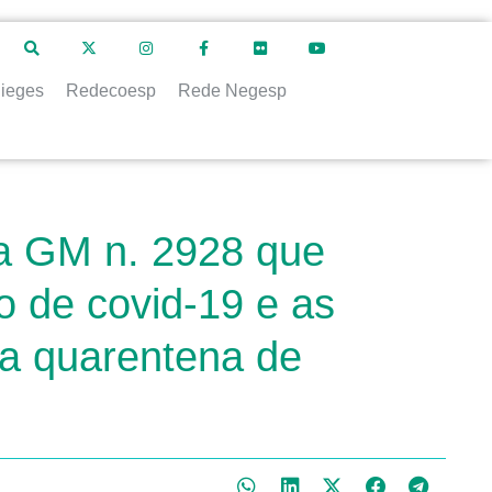
ieges
Redecoesp
Rede Negesp
ia GM n. 2928 que
o de covid-19 e as
da quarentena de