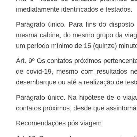
imediatamente identificados e testados.
Parágrafo único. Para fins do disposto no caput consideram-se, em navios de cruzeiros, contatos próximos os viajantes da
mesma cabine, do mesmo grupo da viage
um período mínimo de 15 (quinze) minuto
Art. 9º Os contatos próximos pertencentes ao mesmo grupo de viagem ou ocupantes da mesma cabine de um caso confirmado
de covid-19, mesmo com resultados ne
desembarque ou até a realização de test
Parágrafo único. Na hipótese de o viajante com sinais e sintomas de covid-19 testar negativo em teste de RT-PCR, os seus
contatos próximos, desde que assintomá
Recomendações pós viagem