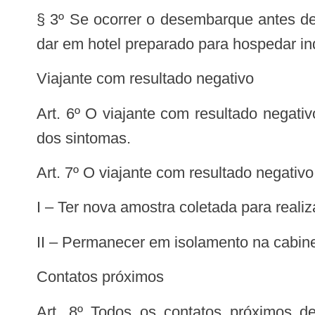
§ 3º Se ocorrer o desembarque antes de 
dar em hotel preparado para hospedar in
Viajante com resultado negativo
Art. 6º O viajante com resultado negativo pelo RT-PCR ou RT-LAMP deve permanecer em isolamento na cabine até remissão
dos sintomas.
Art. 7º O viajante com resultado negativ
I – Ter nova amostra coletada para rea
II – Permanecer em isolamento na cabine
Contatos próximos
Art. 8º Todos os contatos próximos de indivíduos suspeitos de estarem infectados com o vírus SARS-CoV-2 devem ser