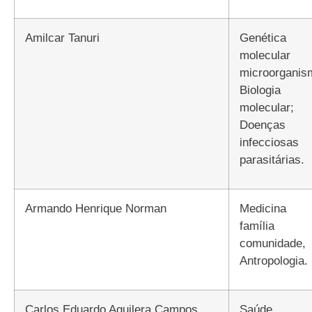
Amilcar Tanuri
Genética
molecula
microorganis
Biologia
molecular;
Doenças
infecciosa
parasitárias.
Armando Henrique Norman
Medicina de
famíli
comunidade,
Antropologia.
Carlos Eduardo Aguilera Campos
Saúde da