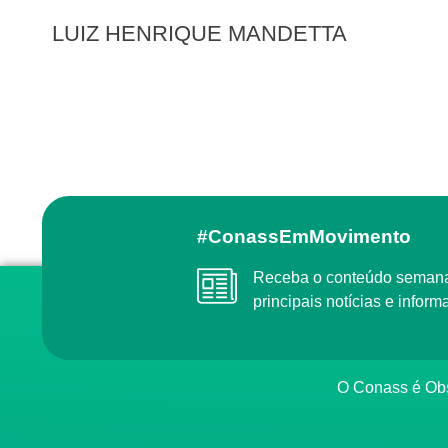
LUIZ HENRIQUE MANDETTA
#ConassEmMovimento
Receba o conteúdo semanal do Conass com as
principais notícias e info
O Conass é O