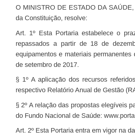
O MINISTRO DE ESTADO DA SAÚDE, no uso das atribuições que lhe conferem os incisos I e II do parágrafo único do art. 87
da Constituição, resolve:
Art. 1º Esta Portaria estabelece o prazo de até o dia 31 de dezembro de 2021 para execução dos recursos financeiros
repassados a partir de 18 de dezem
equipamentos e materiais permanentes d
de setembro de 2017.
§ 1º A aplicação dos recursos referido
respectivo Relatório Anual de Gestão (R
§ 2º A relação das propostas elegíveis pa
do Fundo Nacional de Saúde: www.portal
Art. 2º Esta Portaria entra em vigor na 