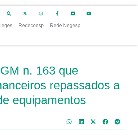
ieges
Redecoesp
Rede Negesp
a GM n. 163 que
nanceiros repassados a
 de equipamentos