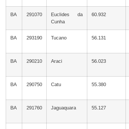
BA
291070
Euclides da
60.932
Cunha
BA
293190
Tucano
56.131
BA
290210
Araci
56.023
BA
290750
Catu
55.380
BA
291760
Jaguaquara
55.127