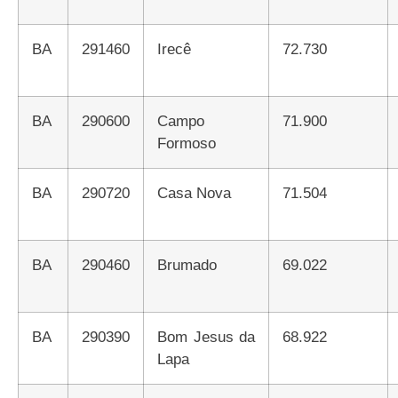
BA
291460
Irecê
72.730
BA
290600
Campo
71.900
Formoso
BA
290720
Casa Nova
71.504
BA
290460
Brumado
69.022
BA
290390
Bom Jesus da
68.922
Lapa