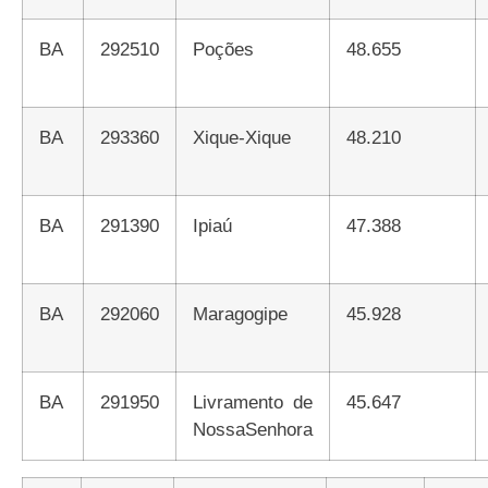
BA
292510
Poções
48.655
BA
293360
Xique-Xique
48.210
BA
291390
Ipiaú
47.388
BA
292060
Maragogipe
45.928
BA
291950
Livramento de
45.647
NossaSenhora