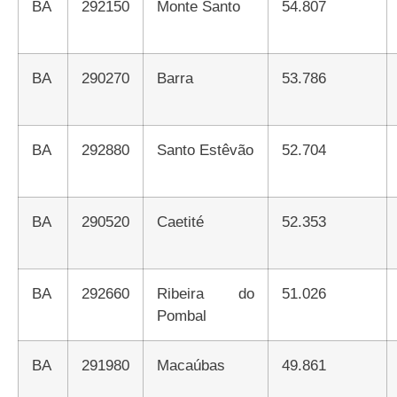
BA
292150
Monte Santo
54.807
BA
290270
Barra
53.786
BA
292880
Santo Estêvão
52.704
BA
290520
Caetité
52.353
BA
292660
Ribeira do
51.026
Pombal
BA
291980
Macaúbas
49.861