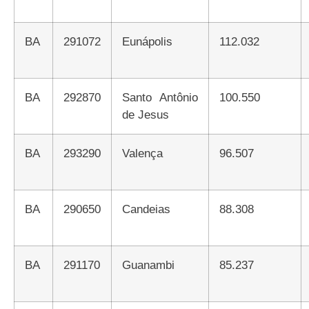
BA
291072
Eunápolis
112.032
BA
292870
Santo Antônio
100.550
de Jesus
BA
293290
Valença
96.507
BA
290650
Candeias
88.308
BA
291170
Guanambi
85.237