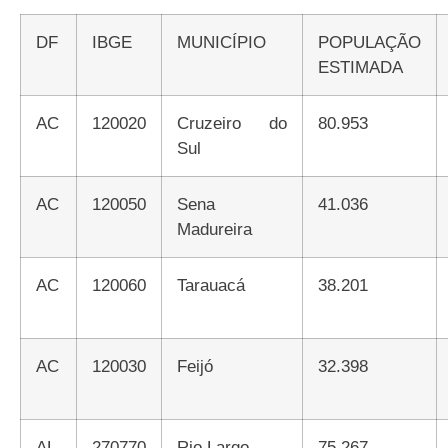
DF
IBGE
MUNICÍPIO
POPULAÇÃO
ESTIMADA
AC
120020
Cruzeiro do
80.953
Sul
AC
120050
Sena
41.036
Madureira
AC
120060
Tarauacá
38.201
AC
120030
Feijó
32.398
AL
270770
Rio Largo
75.267