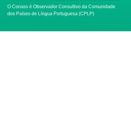
O Conass é Observador Consultivo da Comunidade
dos Países de Língua Portuguesa (CPLP)
CONTATO
(61) 3222-3000
Institucional:
conass@conass.org.br
Setor Comercial Sul, Quadra 9, Torre C, Sala 1105,
Edifício Parque Cidade Corporate Brasília/DF CEP:
70308-200
Razão Social: Conselho Nacional de Secretários de