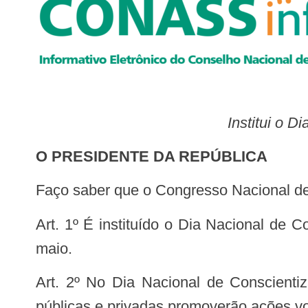
Institui o 
O PRESIDENTE DA REPÚBLICA
Faço saber que o Congresso Nacional de
Art. 1º É instituído o Dia Nacional de Conscientização sobre a Esclerose Tuberosa, a ser lembrado, anualmente, no dia 15 de
maio.
Art. 2º No Dia Nacional de Conscientização sobre a Esclerose Tuberosa e na semana em que recair a data, as entidades
públicas e privadas promoverão ações vo