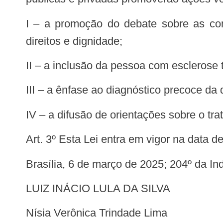
I – a promoção do debate sobre as condições de vida da pessoa com esclerose tuberosa, destacando o respeito por seus
direitos e dignidade;
II – a inclusão da pessoa com esclerose
III – a ênfase ao diagnóstico precoce da
IV – a difusão de orientações sobre o t
Art. 3º Esta Lei entra em vigor na data 
Brasília, 6 de março de 2025; 204º da I
LUIZ INÁCIO LULA DA SILVA
Nísia Verônica Trindade Lima