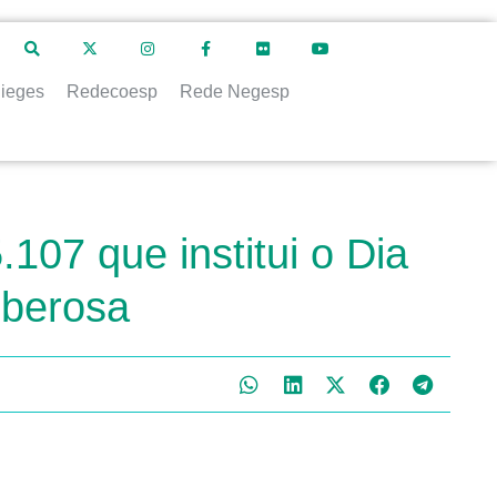
ieges
Redecoesp
Rede Negesp
107 que institui o Dia
uberosa