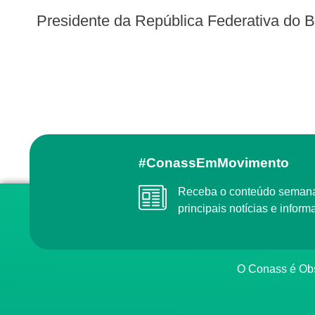
Presidente da República Federativa do B
#ConassEmMovimento
Receba o conteúdo semanal do Conass com as
principais notícias e info
O Conass é O