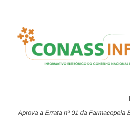
Aprova a Errata nº 01 da Farmacopeia Brasileira, 6ª edição, de que trata a Resolução de Diretoria Colegiada – RDC nº 298, de