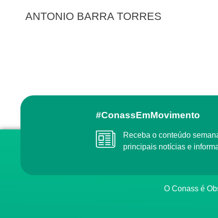
ANTONIO BARRA TORRES
#ConassEmMovimento
Receba o conteúdo semanal do Conass com as
principais notícias e info
O Conass é O