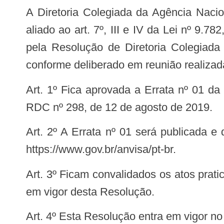
A Diretoria Colegiada da Agência Nacional de Vigilância Sanitária, no uso das atribuições que lhe confere o art. 15, III e IV,
aliado ao art. 7º, III e IV da Lei nº 9.7
pela Resolução de Diretoria Colegiad
conforme deliberado em reunião realizad
Art. 1º Fica aprovada a Errata nº 01 da Farmacopeia Brasileira, 6ª edição, de que trata a Resolução de Diretoria Colegiada –
RDC nº 298, de 12 de agosto de 2019.
Art. 2º A Errata nº 01 será publicada e disponibilizada no portal da Anvisa, cujo acesso encontra-se disponível pelo endereço
https://www.gov.br/anvisa/pt-br.
Art. 3º Ficam convalidados os atos praticados com base na Errata nº 01 da Farmacopeia Brasileira, 6ª edição, antes da entrada
em vigor desta Resolução.
Art. 4º Esta Resolução entra em vigor n