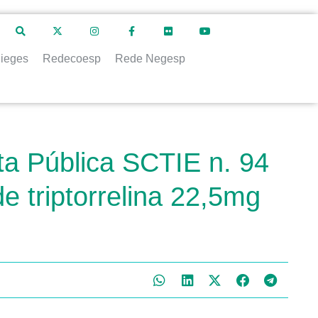
ieges
Redecoesp
Rede Negesp
ta Pública SCTIE n. 94
e triptorrelina 22,5mg