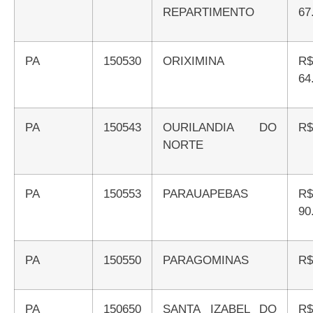
REPARTIMENTO
67
PA
150530
ORIXIMINA
R$
64
PA
150543
OURILANDIA DO
R
NORTE
PA
150553
PARAUAPEBAS
R$
90
PA
150550
PARAGOMINAS
R
PA
150650
SANTA IZABEL DO
R