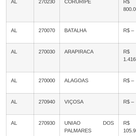
AL
270230
CORURIPE
R$
800.0
AL
270070
BATALHA
R$ –
AL
270030
ARAPIRACA
R$
1.416
AL
270000
ALAGOAS
R$ –
AL
270940
VIÇOSA
R$ –
AL
270930
UNIAO DOS
R$
PALMARES
105.9