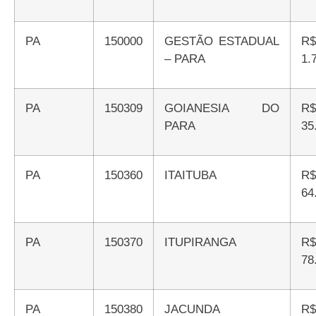
PA
150000
GESTÃO ESTADUAL
R$
– PARA
1.
PA
150309
GOIANESIA DO
R$
PARA
35
PA
150360
ITAITUBA
R$
64
PA
150370
ITUPIRANGA
R$
78
PA
150380
JACUNDA
R$