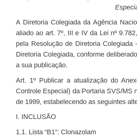
Especia
A Diretoria Colegiada da Agência Nacional de Vigilância Sanitária, no uso das atribuições que lhe confere o art. 15, III e IV,
aliado ao art. 7º, III e IV da Lei nº 9.7
pela Resolução de Diretoria Colegiada
Diretoria Colegiada, conforme deliberad
a sua publicação.
Art. 1º Publicar a atualização do Anexo I (Listas de Substâncias Entorpecentes, Psicotrópicas, Precursoras e Outras sob
Controle Especial) da Portaria SVS/MS nº
de 1999, estabelecendo as seguintes alt
I. INCLUSÃO
1.1. Lista “B1”: Clonazolam