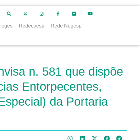
ieges
Redecoesp
Rede Negesp
visa n. 581 que dispõe
cias Entorpecentes,
Especial) da Portaria