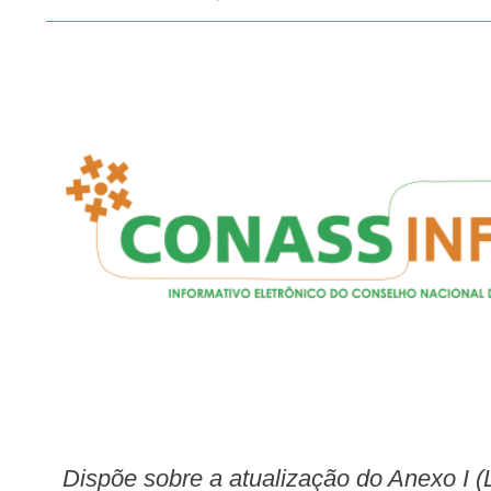
Dispõe sobre a atualização do Anexo I (Listas de Substâncias Entorpecentes, Psicotrópicas, Precursoras e Outras sob Controle