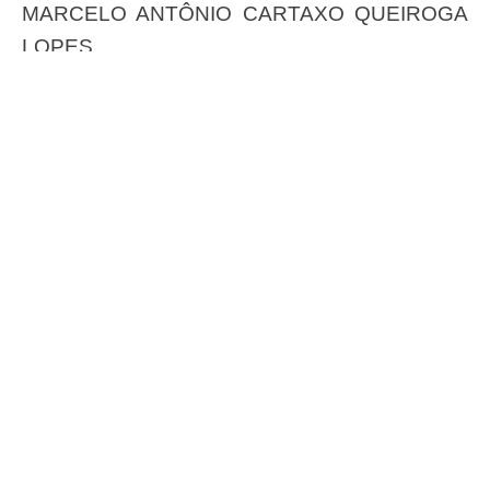
MARCELO ANTÔNIO CARTAXO QUEIROGA
LOPES
Acesse aqui
os anexos.
#ConassEmMovimento
Receba o conteúdo semanal do Conass com
as principais notícias e informações do SUS
ASSINAR