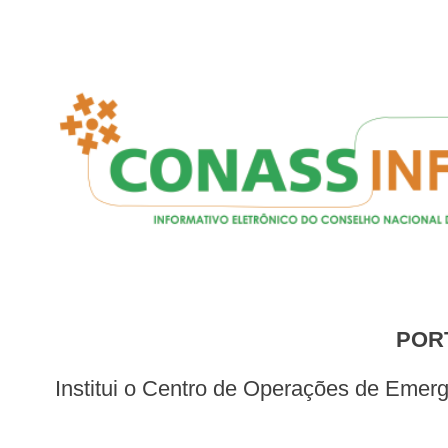
POR
Institui o Centro de Operações de Emergências de Arboviroses, no âmbito da Secretaria de Vigilância em Saúde e Ambiente, do