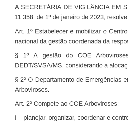
A SECRETÁRIA DE VIGILÂNCIA EM SAÚDE E AMBIENTE, no uso das atribuições que lhe conferem o art. 38 do Decreto nº
11.358, de 1º de janeiro de 2023, resolve
Art. 1º Estabelecer e mobilizar o Centro de Operações de Emergências de Arboviroses – COE Arboviroses como mecanismo
nacional da gestão coordenada da respos
§ 1º A gestão do COE Arboviroses 
DEDT/SVSA/MS, considerando a alocação 
§ 2º O Departamento de Emergências e
Arboviroses.
Art. 2º Compete ao COE Arboviroses:
I – planejar, organizar, coordenar e co