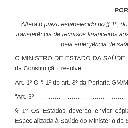
PO
Altera o prazo estabelecido no § 1º, do art. 3º, da Portaria GM/MS nº 3.896, de 30 de dezembro de 2020, que dispõe sobre a
transferência de recursos financeiros a
pela emergência de saúd
O MINISTRO DE ESTADO DA SAÚDE, no uso das atribuições que lhe conferem os incisos I e II do parágrafo único do art. 87
da Constituição, resolve:
Art. 1º O § 1º do art. 3º da Portaria G
“Art. 3º ………………………………
§ 1º Os Estados deverão enviar cópi
Especializada à Saúde do Ministério da 