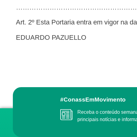
……………………………………………………
Art. 2º Esta Portaria entra em vigor na 
EDUARDO PAZUELLO
#ConassEmMovimento
Receba o conteúdo semanal do Conass com as
principais notícias e info