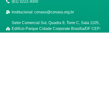
(61) 3222-3000
Institucional:
conass@conass.org.br
Setor Comercial Sul, Quadra 9, Torre C, Sala 1105,
Edifício Parque Cidade Corporate Brasília/DF CEP:
70308-200
Razão Social: Conselho Nacional de Secretários de
Saúde
CNPJ: 00.718.205/0001-07