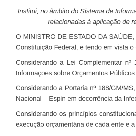
Institui, no âmbito do Sistema de Informações sobre Orçamentos Públicos de Saúde – Siops, quadro de informações gerenciais
relacionadas à aplicação de r
O MINISTRO DE ESTADO DA SAÚDE, no uso da atribuição que lhe conferem os incisos I e II do parágrafo único do art. 87 da
Constituição Federal, e tendo em vista o 
Considerando a Lei Complementar nº 141, de 13 de janeiro de 2012, que, em seu art. 39, institucionalizou o Sistema de
Informações sobre Orçamentos Públicos
Considerando a Portaria nº 188/GM/MS, de 3 de fevereiro de 2020, que declara Emergência em Saúde Pública de Importância
Nacional – Espin em decorrência da Inf
Considerando os princípios constitucionais que indicam a necessidade de transparência da informação relativa à realidade da
execução orçamentária de cada ente e a 