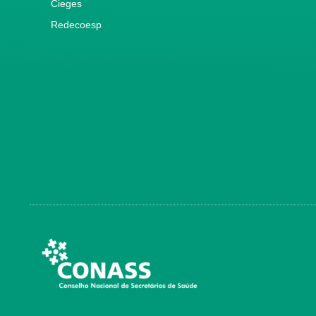
Cieges
Redecoesp