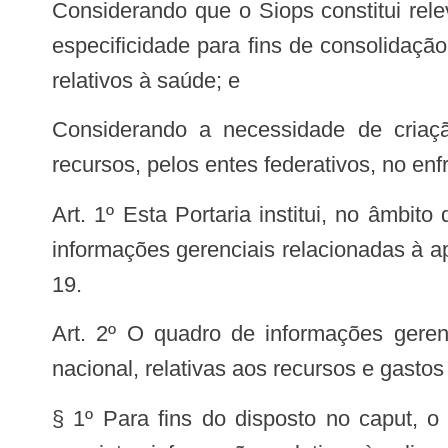
Considerando que o Siops constitui relevante ferramenta de planejamento, gestão e controle social do SUS, bem como a sua
especificidade para fins de consolidaç
relativos à saúde; e
Considerando a necessidade de criação de instrumentos excepcionais para o devido acompanhamento da aplicação de
recursos, pelos entes federativos, no en
Art. 1º Esta Portaria institui, no âmbito do Sistema de Informações sobre Orçamentos Públicos de Saúde – Siops, quadro de
informações gerenciais relacionadas à a
19.
Art. 2º O quadro de informações gerenciais de que trata esta Portaria tem por objetivo consolidar as informações, a nível
nacional, relativas aos recursos e gast
§ 1º Para fins do disposto no caput, o