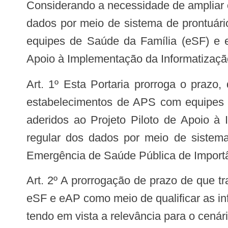
Considerando a necessidade de ampliar o prazo, diante do atual cenário epidemiológico do país, para início do envio regular dos
dados por meio de sistema de prontuári
equipes de Saúde da Família (eSF) e e
Apoio à Implementação da Informatização
Art. 1º Esta Portaria prorroga o prazo, de que trata o art. 4 da Portaria nº 2.984/GM/MS, de 11 de novembro de 2019, dos
estabelecimentos de APS com equipes d
aderidos ao Projeto Piloto de Apoio à 
regular dos dados por meio de sistema
Emergência de Saúde Pública de Importâ
Art. 2º A prorrogação de prazo de que trata esta Portaria tem como finalidade fomentar a implementação da informatização das
eSF e eAP como meio de qualificar as i
tendo em vista a relevância para o cenár