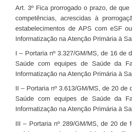
Art. 3º Fica prorrogado o prazo, de que trata o art. 4 da Portaria nº 2.984/GM/MS, de 11 de novembro de 2019, por mais seis
competências, acrescidas à prorroga
estabelecimentos de APS com eSF ou 
Informatização na Atenção Primária à Saú
I – Portaria nº 3.327/GM/MS, de 16 de dezembro de 2019, que homologa adesão dos estabelecimentos de Atenção Primária à
Saúde com equipes de Saúde da Famí
Informatização na Atenção Primária à S
II – Portaria nº 3.613/GM/MS, de 20 de dezembro de 2019, que homologa adesão dos estabelecimentos de Atenção Primária à
Saúde com equipes de Saúde da Famí
Informatização na Atenção Primária à Sa
III – Portaria nº 289/GM/MS, de 20 de fevereiro de 2020, que homologa adesão dos estabelecimentos de atenção primária à