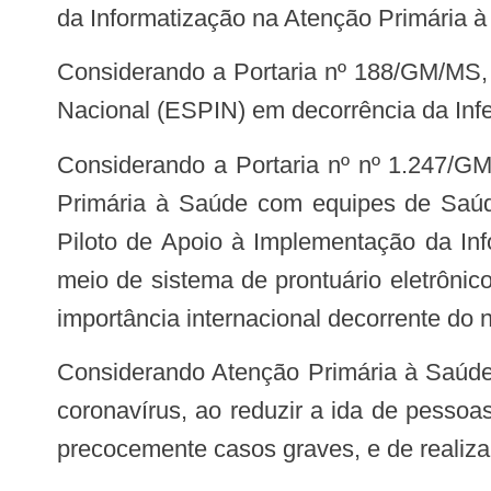
da Informatização na Atenção Primária à
Considerando a Portaria nº 188/GM/MS, de 3 de fevereiro de 2020, que declara Emergência em Saúde Pública de Importância
Nacional (ESPIN) em decorrência da In
Considerando a Portaria nº nº 1.247/GM/MS, de 18 de maio de 2020, que prorroga o prazo dos estabelecimentos de Atenção
Primária à Saúde com equipes de Saúde
Piloto de Apoio à Implementação da Inf
meio de sistema de prontuário eletrôni
importância internacional decorrente do 
Considerando Atenção Primária à Saúde (APS) como nível de atenção capaz de exercer a contenção da transmissibilidade do
coronavírus, ao reduzir a ida de pessoa
precocemente casos graves, e de realiz