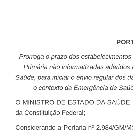
POR
Prorroga o prazo dos estabelecimentos de Atenção Primária à Saúde com equipes de Saúde da Família e equipes de Atenção
Primária não informatizadas aderidos 
Saúde, para iniciar o envio regular dos 
o contexto da Emergência de Saúde
O MINISTRO DE ESTADO DA SAÚDE, no uso das atribuições que lhe conferem os incisos I e II do parágrafo único do art. 87
da Constituição Federal;
Considerando a Portaria nº 2.984/GM/MS, de 11 de novembro de 2019, que institui o Projeto Piloto de Apoio à Implementação