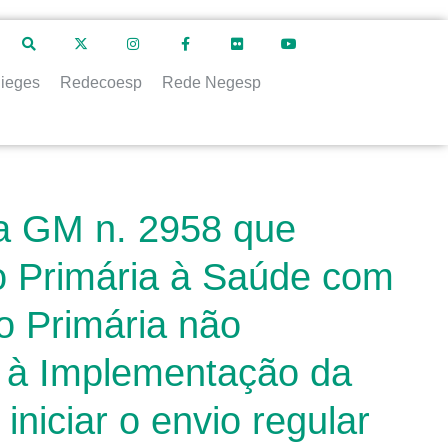
ieges
Redecoesp
Rede Negesp
ia GM n. 2958 que
o Primária à Saúde com
o Primária não
io à Implementação da
niciar o envio regular