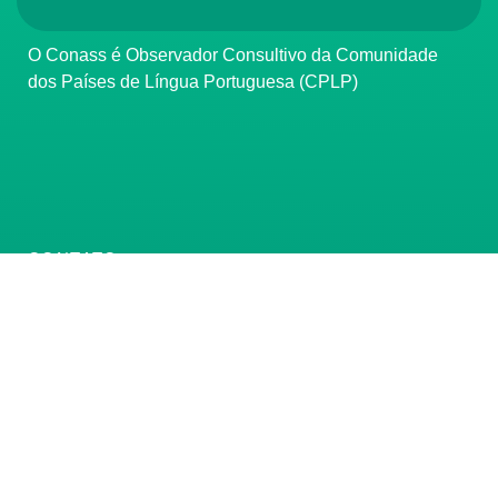
O Conass é Observador Consultivo da Comunidade
dos Países de Língua Portuguesa (CPLP)
CONTATO
(61) 3222-3000
Institucional:
conass@conass.org.br
Setor Comercial Sul, Quadra 9, Torre C, Sala 1105,
Edifício Parque Cidade Corporate Brasília/DF CEP:
70308-200