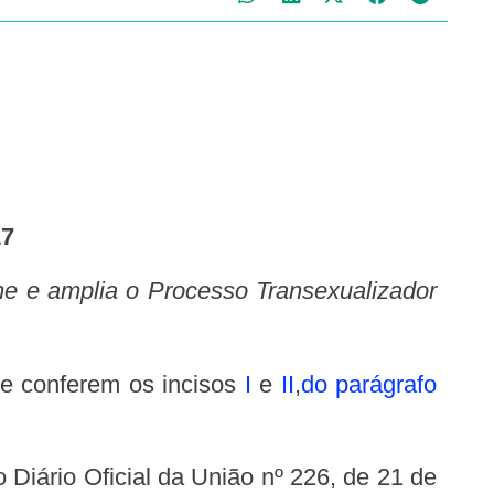
17
 conferem os incisos
I
e
II
,
do parágrafo