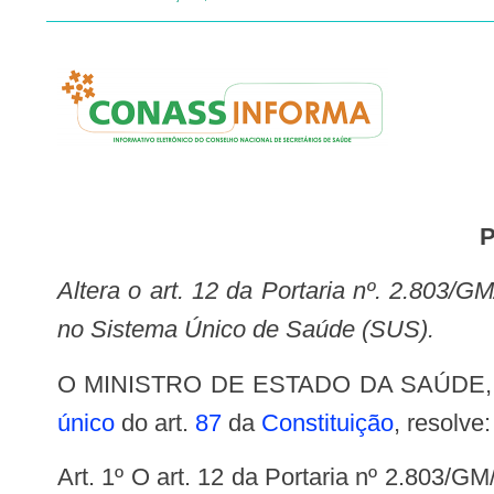
Altera o art. 12 da Portaria nº. 2.803/GM/MS, de 19 de novembro de 2013, que redefine e amplia o Processo Transexualizador
no Sistema Único de Saúde (SUS).
O MINISTRO DE ESTADO DA SAÚDE, SU
único
do art.
87
da
Constituição
, resolve:
Art. 1º O art. 12 da Portaria nº 2.803/GM/MS, de 19 de novembro de 2013, publicada no Diário Oficial da União nº 226, de 21 de