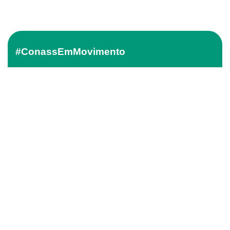
#ConassEmMovimento
Receba o conteúdo semanal do Conass com
as principais notícias e informações do SUS
ASSINAR
O Conass é Observador Consultivo da Comunidade
dos Países de Língua Portuguesa (CPLP)