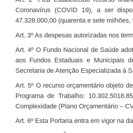
Coronavírus (COVID 19), a ser dispo
47.328.000,00 (quarenta e sete milhões, tr
Art. 3º As despesas autorizadas nos te
Art. 4º O Fundo Nacional de Saúde adotará as medidas necessárias para a transferência, do montante estabelecido no art. 2º,
aos Fundos Estaduais e Municipais d
Secretaria de Atenção Especializada à 
Art. 5º O recurso orçamentário objeto desta Portaria correrá por conta do orçamento do Ministério da Saúde, devendo onerar o
Programa de Trabalho: 10.302.5018.
Complexidade (Plano Orçamentário – CVB0
Art. 6º Esta Portaria entra em vigor na d