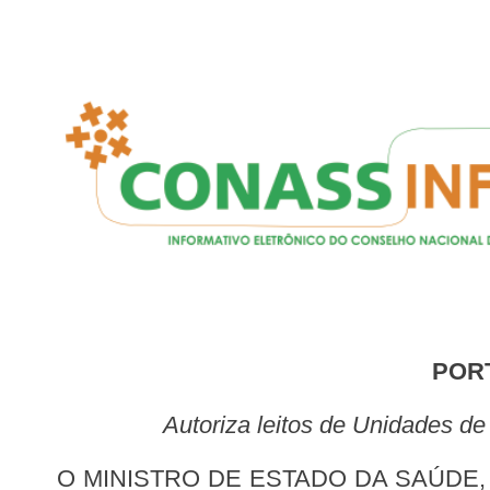
POR
Autoriza leitos de Unidades 
O MINISTRO DE ESTADO DA SAÚDE, no uso das atribuições que lhe conferem os incisos I e II do parágrafo único do art. 87