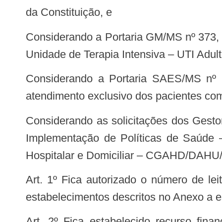
da Constituição, e
Considerando a Portaria GM/MS nº 373, de 2 de março de 2021, que dispõe sobre o procedimento para autorização de leitos de
Unidade de Terapia Intensiva – UTI Adul
Considerando a Portaria SAES/MS nº 237, de 18 de março de 2020, que inclui habilitações, leitos e procedimentos para
atendimento exclusivo dos pacientes c
Considerando as solicitações dos Gestores Estaduais e Municipais de Saúde, encaminhadas por meio do Sistema de Apoio a
Implementação de Políticas de Saúde 
Hospitalar e Domiciliar – CGAHD/DAHU
Art. 1º Fica autorizado o número de leitos das Unidades de Tratamento Intensivo COVID-19 Adulto e Pediátrico Tipo II, dos
estabelecimentos descritos no Anexo a es
Art. 2º Fica estabelecido recurso financeiro do Bloco de Manutenção das Ações e Serviços Públicos de Saúde – Grupo