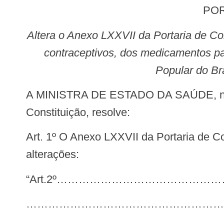
POR
Altera o Anexo LXXVII da Portaria de Consolidação GM/MS nº 5, de 28 de setembro de 2017, para estabelecer a gratuidade dos
contraceptivos, dos medicamentos p
Popular do Br
A MINISTRA DE ESTADO DA SAÚDE, no uso das atribuições que lhe conferem os incisos I e II do parágrafo único do art. 87 da
Constituição, resolve:
Art. 1º O Anexo LXXVII da Portaria de Consolidação GM/MS nº 5, de 28 de setembro de 2017, passa a vigorar com as seguintes
alterações:
“Art.2º………………………………
………………………………………………