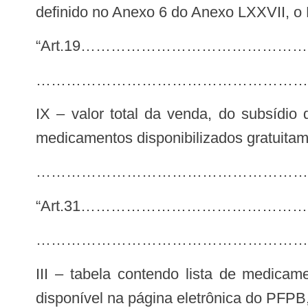
definido no Anexo 6 do Anexo LXXVII, o
“Art.19………………………………
………………………………………………
IX – valor total da venda, do subsídio do Ministério da Saúde, da parcela a ser paga pelo beneficiário e do custo zero dos
medicamentos disponibilizados gratuitam
…………………………………………………
“Art.31………………………………
………………………………………………
III – tabela contendo lista de medicamentos e seus valores de referência contidos nos Anexos 1, 2 e 6 do Anexo LXXVII,
disponível na página eletrônica do PFPB,