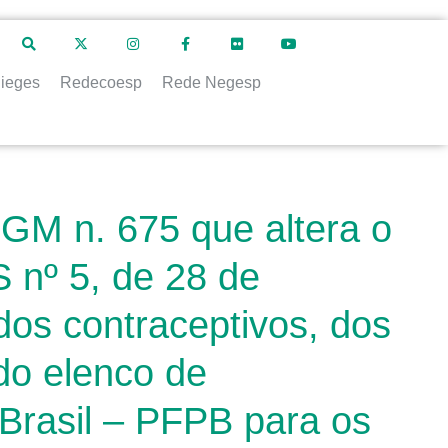
ieges
Redecoesp
Rede Negesp
 GM n. 675 que altera o
 nº 5, de 28 de
dos contraceptivos, dos
do elenco de
rasil – PFPB para os