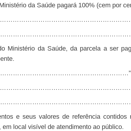
 Ministério da Saúde pagará 100% (cem por ce
………………………………………………………………
………………………………………………………
ente.
…………………………………………………” (
……………………………………………………………
……………………………………………………
 em local visível de atendimento ao público.