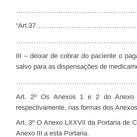
…………………………………………………
“Art.37………………………………
………………………………………………
III – deixar de cobrar do paciente o pagamento da sua parcela referente à compra dos medicamentos e/ou fraldas geriátricas,
salvo para as dispensações de medicame
……………………………………………………
Art. 2º Os Anexos 1 e 2 do Anexo LXXVII da Portaria de Consolidação GM/MS nº 5, de 2017, passam a vigorar,
respectivamente, nas formas dos Anexos I 
Art. 3º O Anexo LXXVII da Portaria de Consolidação GM/MS nº 5, de 2017, passa a vigorar acrescido do Anexo 6, na forma do
Anexo III a esta Portaria.