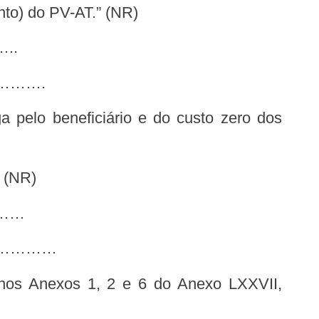
nto) do PV-AT.” (NR)
..
…….
NR)
……
…………