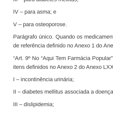
IV – para asma; e
V – para osteoporose.
Parágrafo único. Quando os medicamentos elencados no caput forem comercializados com preço de venda menor que o valor
de referência definido no Anexo 1 do An
“Art. 9º No “Aqui Tem Farmácia Popular”, o Ministério da Saúde pagará até 90% (noventa por cento) do valor de referência dos
itens definidos no Anexo 2 do Anexo LXX
I – incontinência urinária;
II – diabetes mellitus associada a doenç
III – dislipidemia;