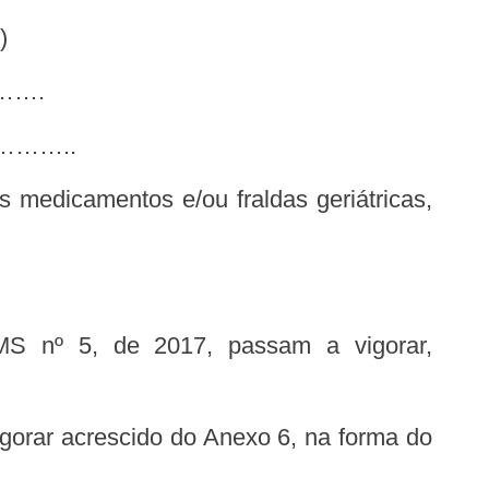
)
…….
……..