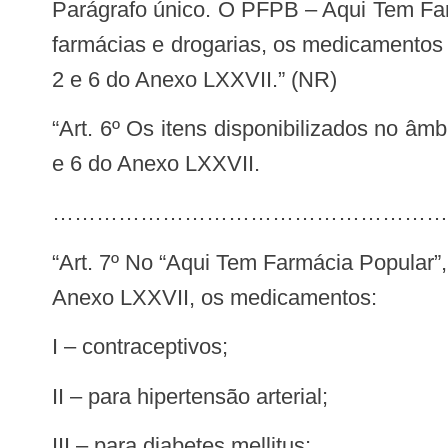
Parágrafo único. O PFPB – Aqui Tem Farmácia Popular tem por objetivo disponibilizar à população, por meio da rede privada de
farmácias e drogarias, os medicamentos 
2 e 6 do Anexo LXXVII.” (NR)
“Art. 6º Os itens disponibilizados no âmbito do PFPB e seus valores de referência encontram-se previstos nos Anexos 1, 2, 3, 4
e 6 do Anexo LXXVII.
…………………………………………………
“Art. 7º No “Aqui Tem Farmácia Popular”, serão disponibilizados gratuitamente aos usuários, nos termos definidos no Anexo 1 do
Anexo LXXVII, os medicamentos:
I – contraceptivos;
II – para hipertensão arterial;
III – para diabetes mellitus;