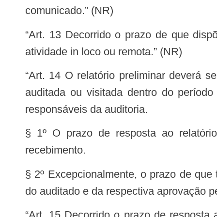
comunicado.” (NR)
“Art. 13 Decorrido o prazo de que dispõe o art. 12, sem a resposta da unidade auditada, a equipe de auditoria dará início à
atividade in loco ou remota.” (NR)
“Art. 14 O relatório preliminar deverá ser encaminhado aos gestores que estiveram em exercício do cargo/função na unidade
auditada ou visitada dentro do período
responsáveis da auditoria.
§ 1º O prazo de resposta ao relatóri
recebimento.
§ 2º Excepcionalmente, o prazo de que tr
do auditado e da respectiva aprovação p
“Art. 15 Decorrido o prazo de resposta ao relatório preliminar sem a manifestação da unidade auditada, a equipe de auditoria