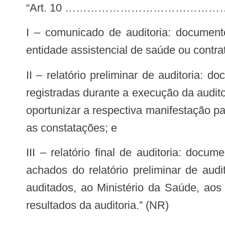
“Art. 10 ……………………………
I – comunicado de auditoria: documento utilizado pelo Denasus para solicitar à unidade auditada, ou prestador de serviço,
entidade assistencial de saúde ou contr
II – relatório preliminar de auditoria: documento relativo à fase de análise preliminar da auditoria que abarca as constatações
registradas durante a execução da audito
oportunizar a respectiva manifestação pa
as constatações; e
III – relatório final de auditoria: documento relativo à fase final da auditoria que inclui a manifestação do auditado sobre os
achados do relatório preliminar de audi
auditados, ao Ministério da Saúde, aos 
resultados da auditoria.” (NR)