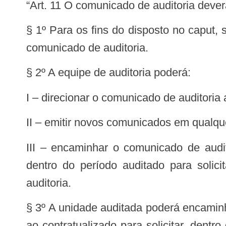
“Art. 11 O comunicado de auditoria dev
§ 1º Para os fins do disposto no caput,
comunicado de auditoria.
§ 2º A equipe de auditoria poderá:
I – direcionar o comunicado de auditoria
II – emitir novos comunicados em qualqu
III – encaminhar o comunicado de auditoria aos gestores que estiveram em exercício do cargo/função na unidade auditada
dentro do período auditado para solic
auditoria.
§ 3º A unidade auditada poderá encaminh
ao contratualizado para solicitar, den