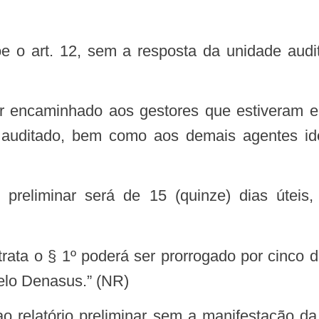
 auditado, bem como aos demais agentes ide
o preliminar será de 15 (quinze) dias útei
ata o § 1º poderá ser prorrogado por cinco dia
elo Denasus.” (NR)