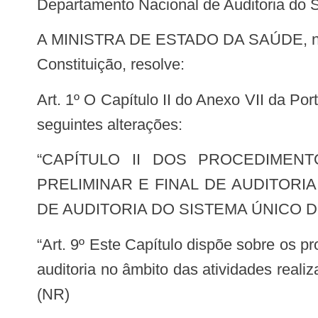
Departamento Nacional de Auditoria do
A MINISTRA DE ESTADO DA SAÚDE, no uso das atribuições que lhe conferem os incisos I e II do parágrafo único do art. 87 da
Constituição, resolve:
Art. 1º O Capítulo II do Anexo VII da Portaria de Consolidação GM/MS nº 4, de 28 de setembro de 2017, passa a vigorar com as
seguintes alterações:
“CAPÍTULO II DOS PROCEDIMENTOS REFERENTES AO COMUNICADO DE AUDITORIA E AOS RELATÓRIOS
PRELIMINAR E FINAL DE AUDITORI
DE AUDITORIA DO SISTEMA ÚNICO D
“Art. 9º Este Capítulo dispõe sobre os procedimentos referentes ao comunicado de auditoria e aos relatórios preliminar e final de
auditoria no âmbito das atividades real
(NR)