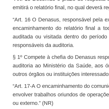
emitirá o relatório final, no qual deverá 
“Art. 16 O Denasus, responsável pela execução da atividade de auditoria, providenciará, no prazo de 10 (dez) dias corridos, o
encaminhamento do relatório final a t
auditada ou visitada dentro do período
responsáveis da auditoria.
§ 1º Compete à chefia do Denasus respo
auditoria ao Ministério da Saúde, aos 
outros órgãos ou instituições interessado
“Art. 17-A O encaminhamento do comunicado de auditoria e dos relatórios preliminar e final de auditoria será dispensado quando
envolver trabalhos oriundos de operações
ou externo.” (NR)