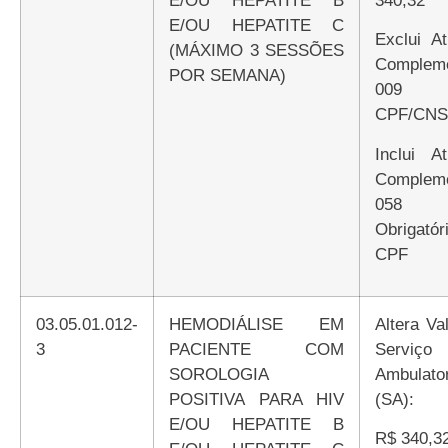
E/OU HEPATITE B
340,32
E/OU HEPATITE C
Exclui Atributo
(MÁXIMO 3 SESSÕES
Compleme
POR SEMANA)
009 E
CPF/CNS
Inclui Atributo
Compleme
058
Obrigatór
CPF
03.05.01.012-
HEMODIÁLISE EM
Altera Valor de
3
PACIENTE COM
Serviço
SOROLOGIA
Ambulator
POSITIVA PARA HIV
(SA):
E/OU HEPATITE B
R$ 340,3