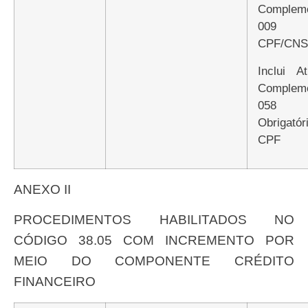
Compleme
009 E
CPF/CNS
Inclui Atributo
Compleme
058
Obrigatór
CPF
ANEXO II
PROCEDIMENTOS HABILITADOS NO
CÓDIGO 38.05 COM INCREMENTO POR
MEIO DO COMPONENTE CRÉDITO
FINANCEIRO