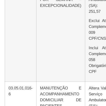
EXCEPCIONALIDADE)
(SA):
251,57
Exclui Atributo
Compleme
009 E
CPF/CNS
Inclui Atributo
Compleme
058
Obrigatór
CPF
03.05.01.016-
MANUTENÇÃO E
Altera Valor de
6
ACOMPANHAMENTO
Serviço
DOMICILIAR DE
Ambulator
PACIENTES
(SA):