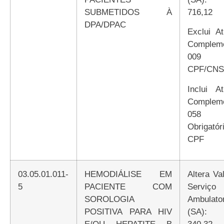
SUBMETIDOS À
716,12
DPA/DPAC
Exclui Atributo
Compleme
009 E
CPF/CNS
Inclui Atributo
Compleme
058
Obrigatór
CPF
03.05.01.011-
HEMODIÁLISE EM
Altera Valor de
5
PACIENTE COM
Serviço
SOROLOGIA
Ambulator
POSITIVA PARA HIV
(SA):