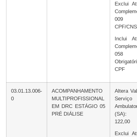
Exclui Atributo
Compleme
009 E
CPF/CNS
Inclui Atributo
Compleme
058
Obrigatór
CPF
03.01.13.006-
ACOMPANHAMENTO
Altera Valor de
0
MULTIPROFISSIONAL
Serviço
EM DRC ESTÁGIO 05
Ambulator
PRÉ DIÁLISE
(SA):
122,00
Exclui Atributo