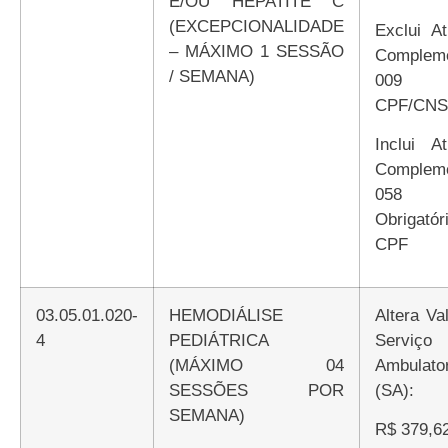
E/OU HEPATITE C
(EXCEPCIONALIDADE
Exclui Atributo
– MÁXIMO 1 SESSÃO
Compleme
/ SEMANA)
009 E
CPF/CNS
Inclui Atributo
Compleme
058
Obrigatór
CPF
03.05.01.020-
HEMODIÁLISE
Altera Valor de
4
PEDIÁTRICA
Serviço
(MÁXIMO 04
Ambulator
SESSÕES POR
(SA):
SEMANA)
R$ 379,6