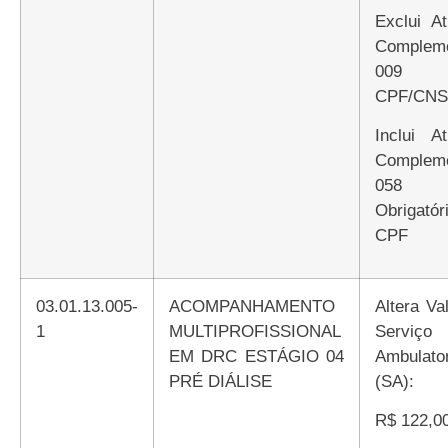
Exclui Atributo
Compleme
009 E
CPF/CNS
Inclui Atributo
Compleme
058
Obrigatór
CPF
03.01.13.005-
ACOMPANHAMENTO
Altera Valor de
1
MULTIPROFISSIONAL
Serviço
EM DRC ESTÁGIO 04
Ambulator
PRÉ DIÁLISE
(SA):
R$ 122,0