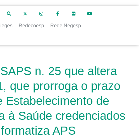
ieges
Redecoesp
Rede Negesp
 SAPS n. 25 que altera
1, que prorroga o prazo
e Estabelecimento de
ia à Saúde credenciados
nformatiza APS