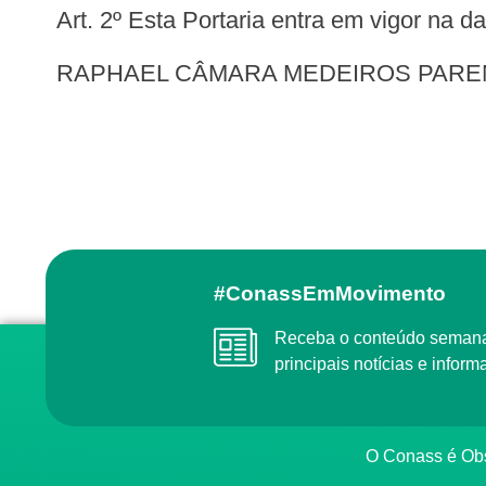
Art. 2º Esta Portaria entra em vigor na 
RAPHAEL CÂMARA MEDEIROS PARE
#ConassEmMovimento
Receba o conteúdo semanal do Conass com as
principais notícias e info
O Conass é O