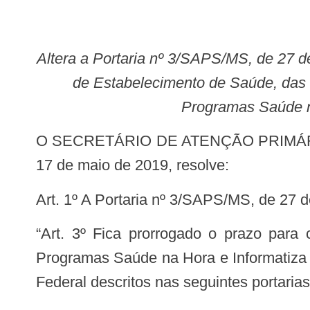
Altera a Portaria nº 3/SAPS/MS, de 27 de janeiro de 2021, que prorroga o prazo para cadastro no Sistema de Cadastro Nacional
de Estabelecimento de Saúde, das 
Programas Saúde n
O SECRETÁRIO DE ATENÇÃO PRIMÁRIA À SAÚDE, no uso das atribuições que lhe confere o art. 18 do Decreto n° 9.795, de
17 de maio de 2019, resolve:
Art. 1º A Portaria nº 3/SAPS/MS, de 27 
“Art. 3º Fica prorrogado o prazo para cadastro no SCNES das equipes e serviços da APS credenciados e a adesão aos
Programas Saúde na Hora e Informatiza 
Federal descritos nas seguintes portarias