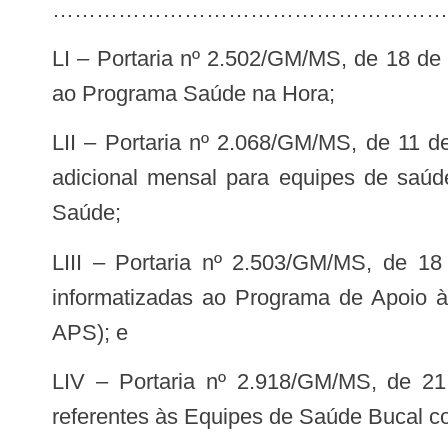
………………………………………………
LI – Portaria nº 2.502/GM/MS, de 18 de setembro de 2020, que homologa a adesão das Unidades de Saúde da Família (USF)
ao Programa Saúde na Hora;
LII – Portaria nº 2.068/GM/MS, de 11 de agosto de 2020, que habilita municípios a receberem incentivo financeiro de custeio
adicional mensal para equipes de saúd
Saúde;
LIII – Portaria nº 2.503/GM/MS, de 18 de setembro de 2020, que homologa a adesão das Equipes de Saúde da Família
informatizadas ao Programa de Apoio à
APS); e
LIV – Portaria nº 2.918/GM/MS, de 21 de outubro de 2020, que credencia municípios a receberem incentivos financeiros
referentes às Equipes de Saúde Bucal co