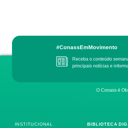
#ConassEmMovimento
Receba o conteúdo semanal do Conass com as
principais notícias e info
O Conass é O
INSTITUCIONAL
BIBLIOTECA DIG