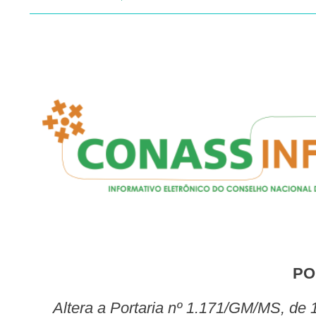
P
Altera a Portaria nº 1.171/GM/MS, de 16 de junho de 2016, que credencia Municípios a receberem incentivos referentes aos