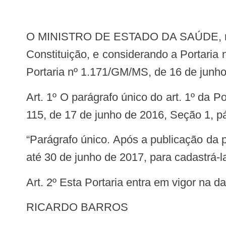
O MINISTRO DE ESTADO DA SAÚDE, no uso das atribuições que lhe conferem os incisos I e IIdo parágrafo único do art. 87 da
Constituição, e considerando a Portaria
Portaria nº 1.171/GM/MS, de 16 de junho
Art. 1º O parágrafo único do art. 1º da Portaria nº 1.171/GM/MS, de 16 de junho de 2016, publicada no Diário Oficial da União nº
115, de 17 de junho de 2016, Seção 1, p
“Parágrafo único. Após a publicação da portaria de credenciamento da (s) Equipe (s) do NASF, o Município terá o prazo máximo
até 30 de junho de 2017, para cadastrá
Art. 2º Esta Portaria entra em vigor na 
RICARDO BARROS