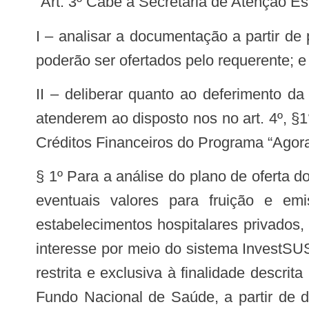
“Art. 3º Cabe à Secretaria de Atenção 
I – analisar a documentação a partir de parecer técnico considerando a oferta do rol de serviços especializados em saúde que
poderão ser ofertados pelo requerente; e
II – deliberar quanto ao deferimento da adesão dos estabelecimentos hospitalares privados, com ou sem fins lucrativos, que
atenderem ao disposto nos no art. 4º, §
Créditos Financeiros do Programa “Agor
§ 1º Para a análise do plano de oferta 
eventuais valores para fruição e em
estabelecimentos hospitalares privados
interesse por meio do sistema InvestSU
restrita e exclusiva à finalidade descri
Fundo Nacional de Saúde, a partir de d