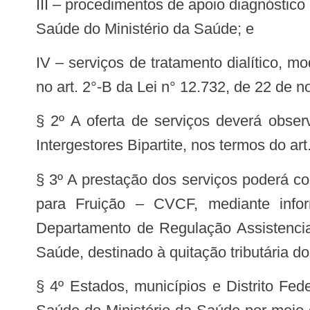
III – procedimentos de apoio diagnóstico por imagem, definidos em Portaria específica da Secretaria de Atenção Especializada a
Saúde do Ministério da Saúde; e
IV – serviços de tratamento dialítico, modalidade hemodiálise, para pessoas com nefropatias crônicas, em respeito ao disposto
no art. 2°-B da Lei n° 12.732, de 22 de 
§ 2º A oferta de serviços deverá obser
Intergestores Bipartite, nos termos do a
§ 3º A prestação dos serviços poderá co
para Fruição – CVCF, mediante infor
Departamento de Regulação Assistencia
Saúde, destinado à quitação tributária 
§ 4º Estados, municípios e Distrito Fe