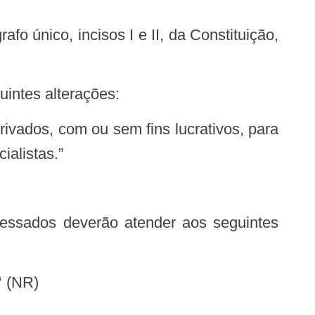
uintes alterações:
alistas.”
NR)