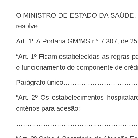
O MINISTRO DE ESTADO DA SAÚDE, no uso das atribuições que Ihe o art. 87, parágrafo único, incisos I e II, da Constituição,
resolve:
Art. 1º A Portaria GM/MS n° 7.307, de 2
“Art. 1º Ficam estabelecidas as regras para adesão de estabelecimentos hospitalares privados, com ou sem fins lucrativos, para
o funcionamento do componente de crédit
Parágrafo único……………………
“Art. 2º Os estabelecimentos hospitalares privados, com ou sem fins lucrativos, interessados deverão atender aos seguintes
critérios para adesão:
…………………………………………………