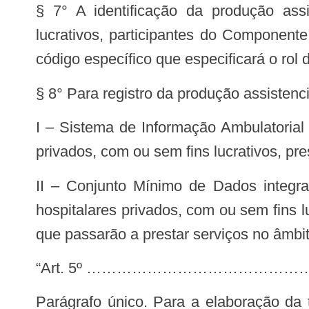
§ 7° A identificação da produção assi
lucrativos, participantes do Component
código específico que especificará o rol
§ 8° Para registro da produção assistenci
I – Sistema de Informação Ambulatorial e Sistema de Informação Hospitalar – SIA/SIH para os estabelecimentos hospitalares
privados, com ou sem fins lucrativos, pr
II – Conjunto Mínimo de Dados integrado à Rede Nacional de Dados em Saúde CMD – RNDS para os estabelecimentos
hospitalares privados, com ou sem fins 
que passarão a prestar serviços no âmb
“Art. 5º …………………………………
Parágrafo único. Para a elaboração da tabela descrita no inciso II do caput, será utilizado o maior valor de complementação