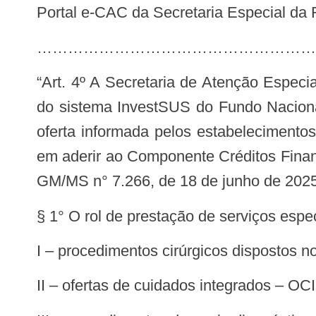
Portal e-CAC da Secretaria Especial da R
“Art. 4º A Secretaria de Atenção Especializada à Saúde oferecerá aos Estados, ao Distrito Federal e aos Municípios, por meio
do sistema InvestSUS do Fundo Naciona
oferta informada pelos estabelecimentos
em aderir ao Componente Créditos Finance
GM/MS n° 7.266, de 18 de junho de 2025
§ 1° O rol de prestação de serviços espe
I – procedimentos cirúrgicos dispostos 
II – ofertas de cuidados integrados – OC