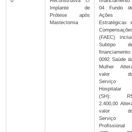
0
Reconstrutiva c/
financiamento:
Implante de
04 Fundo d
Prótese após
Ações
Mastectomia
Estratégicas 
Compensaçõe
(FAEC) Inclui
Subtipo d
financiamento:
0092 Saúde d
Mulher Alter
valor d
Serviço
Hospitalar
(SH): R
2.400,00 Alter
valor d
Serviço
Profissional