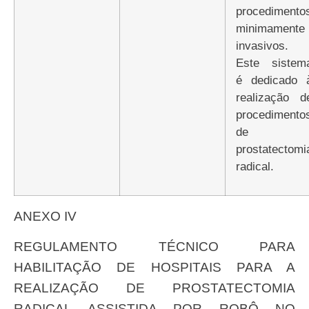
procedimento
minimamente
invasivos.
Este sistem
é dedicado 
realização d
procedimento
de
prostatectomi
radical.
ANEXO IV
REGULAMENTO TÉCNICO PARA
HABILITAÇÃO DE HOSPITAIS PARA A
REALIZAÇÃO DE PROSTATECTOMIA
RADICAL ASSISTIDA POR ROBÔ NO