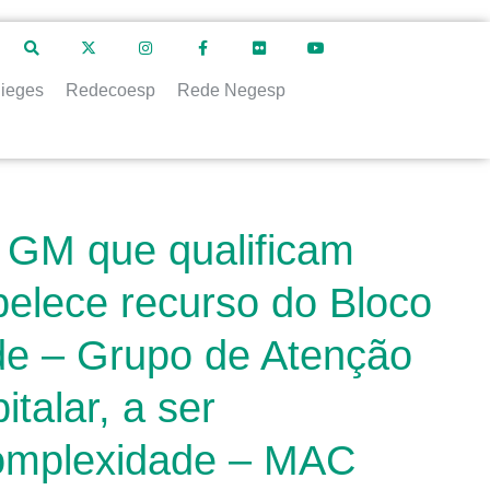
ieges
Redecoesp
Rede Negesp
s GM que qualificam
elece recurso do Bloco
de – Grupo de Atenção
talar, a ser
 Complexidade – MAC