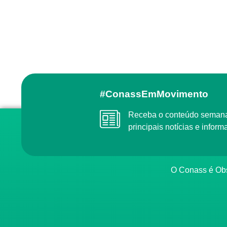
#ConassEmMovimento
Receba o conteúdo semanal do Conass com as
principais notícias e info
O Conass é O