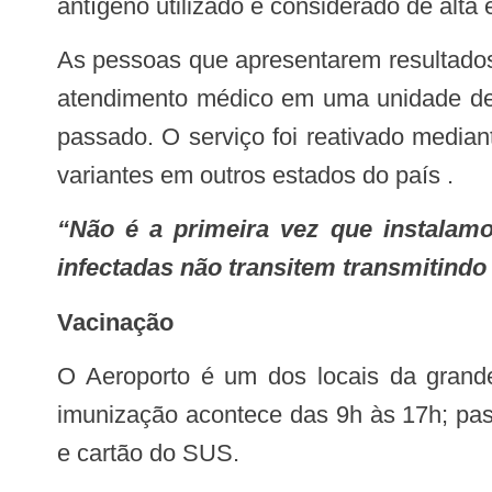
antígeno utilizado é considerado de alta 
As pessoas que apresentarem resultados positivos para covid-19 serão orientadas a cumprir o isolamento e encaminhadas para
atendimento médico em uma unidade de s
passado. O serviço foi reativado media
variantes em outros estados do país .
“Não é a primeira vez que instalamos essa barreira no aeroporto e ela serve como proteção para que as pessoas
infectadas não transitem transmitindo 
Vacinação
O Aeroporto é um dos locais da grande movimento da capital onde o Governo do Estado instalou pontos de vacinação. A
imunização acontece das 9h às 17h; pas
e cartão do SUS.