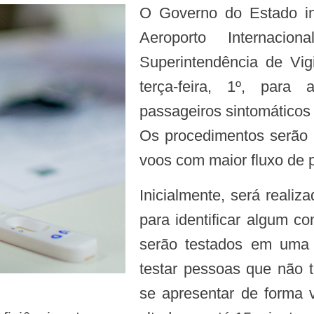
O Governo do Estado in
Aeroporto Internac
Superintendência de Vig
terça-feira, 1º, para 
passageiros sintomáticos
Os procedimentos serão realizados das 9 às 17h, abrangendo os
voos com maior fluxo de 
Inicialmente, será realizada uma triagem de todos os passageiros
para identificar algum c
serão testados em uma 
testar pessoas que não 
se apresentar de forma v