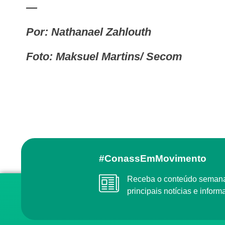
—
Por: Nathanael Zahlouth
Foto: Maksuel Martins/ Secom
#ConassEmMovimento
Receba o conteúdo semanal do Conass com as
principais notícias e info