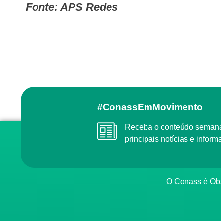
Fonte: APS Redes
#ConassEmMovimento
Receba o conteúdo semanal do Conass com as
principais notícias e info
O Conass é O