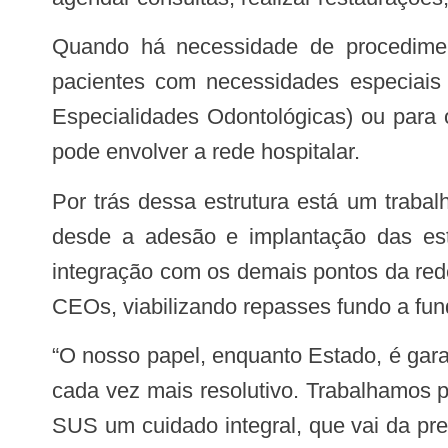
Quando há necessidade de procedimentos mais complexos — como tratamento de canal, cirurgias orais, atendimento a
pacientes com necessidades especiai
Especialidades Odontológicas) ou para 
pode envolver a rede hospitalar.
Por trás dessa estrutura está um trabalho técnico permanente. A coordenadoria de Saúde Bucal da SES apoia os municípios
desde a adesão e implantação das estr
integração com os demais pontos da red
CEOs, viabilizando repasses fundo a fun
“O nosso papel, enquanto Estado, é garantir que os municípios tenham suporte técnico e financeiro para ofertar um atendimento
cada vez mais resolutivo. Trabalhamos pa
SUS um cuidado integral, que vai da pr