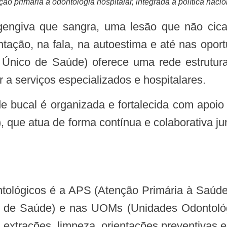
ão primária à odontologia hospitalar, integrada à política nacio
tação, na fala, na autoestima e até nas opor
Único de Saúde) oferece uma rede estrutur
a serviços especializados e hospitalares.
 que atua de forma contínua e colaborativa ju
 de Saúde) e nas UOMs (Unidades Odontológi
s, extrações, limpeza, orientações preventivas