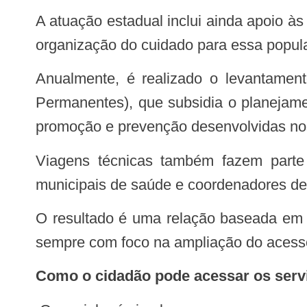
A atuação estadual inclui ainda apoio às ações de saúde bucal no sistema prisional, garantindo orientações técnicas, insumos e
organização do cuidado para essa popul
Anualmente, é realizado o levantamento epidemiológico conhecido como CPOD (Cariado, Perdido e Obturado em Dentes
Permanentes), que subsidia o planejame
promoção e prevenção desenvolvidas no
Viagens técnicas também fazem parte da rotina da Coordenadoria, promovendo diálogo direto com prefeitos, secretários
municipais de saúde e coordenadores de s
O resultado é uma relação baseada em cooperação técnica e financeira, monitoramento, educação permanente e inovação —
sempre com foco na ampliação do acesso
Como o cidadão pode acessar os serv