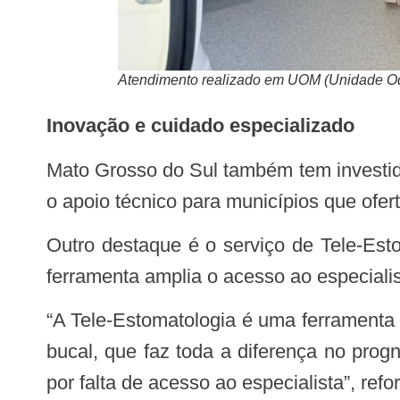
Atendimento realizado em UOM (Unidade Odo
Inovação e cuidado especializado
Mato Grosso do Sul também tem investido em estratégias específicas. Entre elas está a organização da odontologia hospitalar e
o apoio técnico para municípios que ofe
Outro destaque é o serviço de Tele-Estomatologia, que auxilia no diagnóstico precoce de lesões suspeitas de câncer bucal. A
ferramenta amplia o acesso ao especialis
“A Tele-Estomatologia é uma ferramenta estratégica, porque encurta distâncias e contribui para o diagnóstico precoce do câncer
bucal, que faz toda a diferença no prog
por falta de acesso ao especialista”, refo