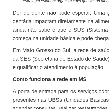
Estratégia estadual organiza fluxo que vai da atenç
Dor de dente não pode esperar. Uma gengiva que sangra, uma lesão que não cicatriza ou a necessidade de uma prótese
dentária impactam diretamente na alimen
ainda não sabe é que o SUS (Sistema 
começa na unidade básica e pode chegar 
Em Mato Grosso do Sul, a rede de saúde bucal é organizada e fortalecida com apoio direto da coordenadoria de Saúde Bucal
da SES (Secretaria de Estado de Saúde),
e qualificar o atendimento à população.
Como funciona a rede em MS
A porta de entrada para os serviços odontológicos é a APS (Atenção Primária à Saúde), por meio das Equipes de Saúde Bucal
presentes nas UBSs (Unidades Básicas
agendar consultas, realizar restauraçõe