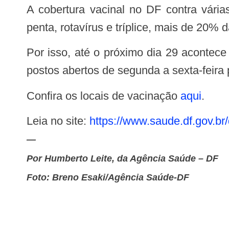
A cobertura vacinal no DF contra várias doenças estão abaixo do preconizado pelo Ministério da Saúde. No caso da pólio,
penta, rotavírus e tríplice, mais de 20%
Por isso, até o próximo dia 29 acontec
postos abertos de segunda a sexta-feira p
Confira os locais de vacinação
aqui
.
Leia no site:
https://www.saude.df.
gov.br
—
Por Humberto Leite, da Agência Saúde – DF
Foto: Breno Esaki/Agência Saúde-DF