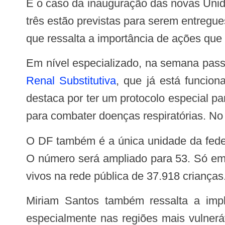
É o caso da inauguração das novas Unidades Básicas de Saúde: já foram sete na gestão do governador Ibaneis Rocha e outras
três estão previstas para serem entregues
que ressalta a importância de ações que 
Em nível especializado, na semana pa
Renal Substitutiva
, que já está funcion
destaca por ter um protocolo especial 
para combater doenças respiratórias. No 
O DF também é a única unidade da federação que, desde 2011, possui o Teste do Pezinho ampliado, que detecta 40 doenças.
O número será ampliado para 53. Só em 
vivos na rede pública de 37.918 crianças.
Miriam Santos também ressalta a implantação da estratégia de saúde de família, que facilita o acesso ao atendimento,
especialmente nas regiões mais vulnerá