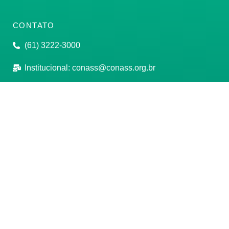
CONTATO
(61) 3222-3000
Institucional:
conass@conass.org.br
Setor Comercial Sul, Quadra 9, Torre C, Sala 1105,
Edifício Parque Cidade Corporate Brasília/DF CEP:
70308-200
Razão Social: Conselho Nacional de Secretários de
Saúde
CNPJ: 00.718.205/0001-07