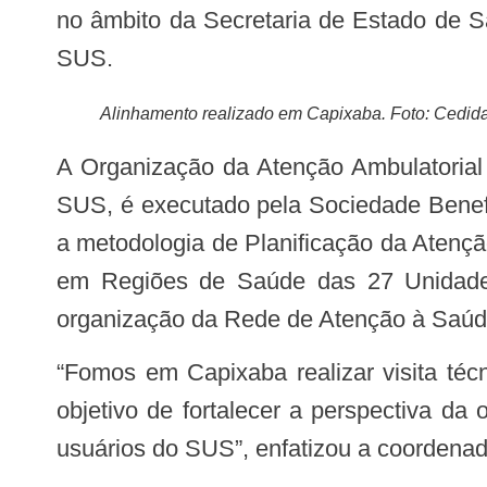
no âmbito da Secretaria de Estado de Sa
SUS.
Alinhamento realizado em Capixaba. Foto: Cedid
A Organização da Atenção Ambulatorial Especializada em Rede com a Atenção Primária à Saúde (Planifica SUS) via Proadi-
SUS, é executado pela Sociedade Benefic
a metodologia de Planificação da Atenç
em Regiões de Saúde das 27 Unidades
organização da Rede de Atenção à Saú
“Fomos em Capixaba realizar visita técnica para uma aproximação mais efetiva junto a gestão e profissionais de saúde com
objetivo de fortalecer a perspectiva d
usuários do SUS”, enfatizou a coordenad