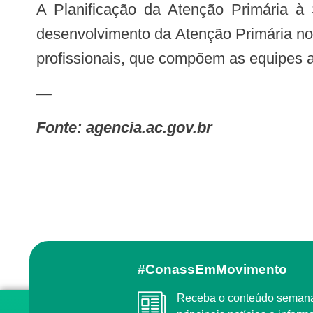
A Planificação da Atenção Primária à Saúde é uma proposta que vai além de uma simples capacitação, pois propicia o
desenvolvimento da Atenção Primária nos
profissionais, que compõem as equipes a
—
Fonte: agencia.ac.gov.br
#ConassEmMovimento
Receba o conteúdo semanal do Conass com as