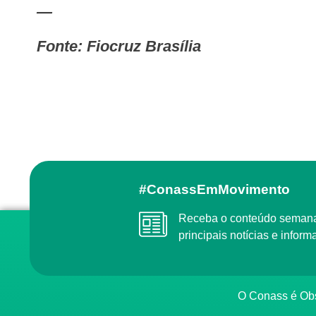
—
Fonte: Fiocruz Brasília
#ConassEmMovimento
Receba o conteúdo semanal do Conass com as
principais notícias e info
O Conass é O