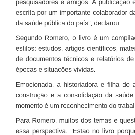
pesquisadores e amigos. A publicação é d
escrita por um importante colaborador da
da saúde pública do país”, declarou.
Segundo Romero, o livro é um compilado dos seus principais escritos, composto por textos de variados tempos, formatos e
estilos: estudos, artigos científicos, ma
de documentos técnicos e relatórios de
épocas e situações vividas.
Emocionada, a historiadora e filha do autor, Flora Romero, agradeceu o esforço e a dedicação do pai nestes anos para a
construção e a consolidação da saúde 
momento é um reconhecimento do trabalh
Para Romero, muitos dos temas e questões de que a obra trata são assuntos datados e já resolvidos, e devem ser lidos com
essa perspectiva. “Estão no livro por