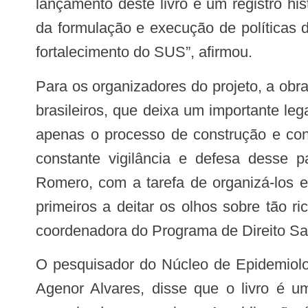
lançamento deste livro é um registro h
da formulação e execução de políticas 
fortalecimento do SUS”, afirmou.
Para os organizadores do projeto, a obra é um produto dos escritos de um dos grandes sanitaristas
brasileiros, que deixa um importante leg
apenas o processo de construção e co
constante vigilância e defesa desse 
Romero, com a tarefa de organizá-los 
primeiros a deitar os olhos sobre tão r
coordenadora do Programa de Direito San
O pesquisador do Núcleo de Epidemiologia e Vigilância em Saúde (Nevs) da Fiocruz Brasília e também organizador da obra,
Agenor Alvares, disse que o livro é u