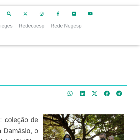
ieges
Redecoesp
Rede Negesp
na Damásio, o