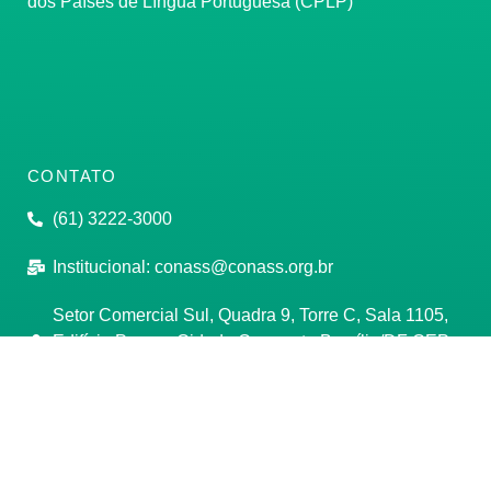
dos Países de Língua Portuguesa (CPLP)
CONTATO
(61) 3222-3000
Institucional:
conass@conass.org.br
Setor Comercial Sul, Quadra 9, Torre C, Sala 1105,
Edifício Parque Cidade Corporate Brasília/DF CEP:
70308-200
Razão Social: Conselho Nacional de Secretários de
Saúde
CNPJ: 00.718.205/0001-07