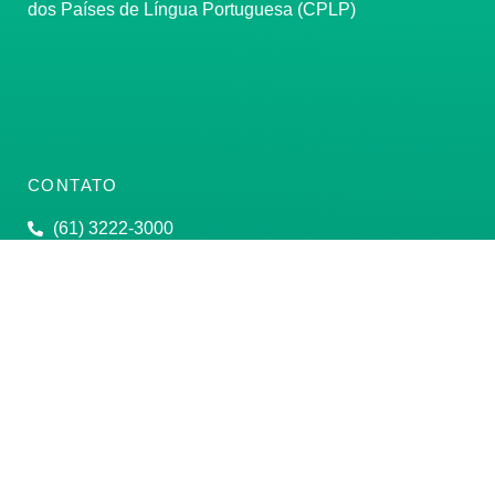
dos Países de Língua Portuguesa (CPLP)
CONTATO
(61) 3222-3000
Institucional:
conass@conass.org.br
Setor Comercial Sul, Quadra 9, Torre C, Sala 1105,
Edifício Parque Cidade Corporate Brasília/DF CEP:
70308-200
Razão Social: Conselho Nacional de Secretários de
Saúde