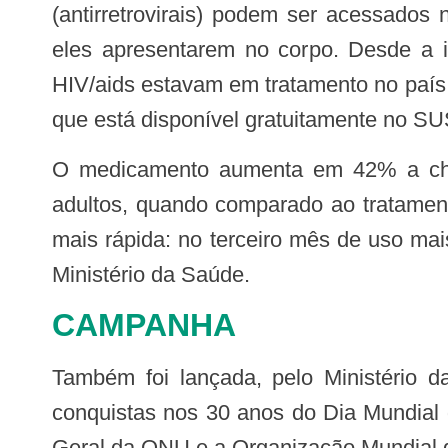
(antirretrovirais) podem ser acessados
eles apresentarem no corpo. Desde a i
HIV/aids estavam em tratamento no país
que está disponível gratuitamente no SU
O medicamento aumenta em 42% a chance de supressão viral (que é diminuição da carga viral do HIV no sangue) entre
adultos, quando comparado ao tratamento
mais rápida: no terceiro mês de uso ma
Ministério da Saúde.
CAMPANHA
Também foi lançada, pelo Ministério da Saúde, uma nova campanha publicitária contra a aids, que neste ano celebra as
conquistas nos 30 anos do Dia Mundial d
Geral da ONU e a Organização Mundial d