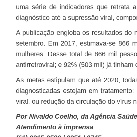
uma série de indicadores que retrata 
diagnóstico até a supressão viral, comp
A publicação engloba os resultados do monitoramento clínico do ano de 2017 e dos primeiros nove meses de 2018, até 30 de
setembro. Em 2017, estimava-se 866 mi
mulheres. Desse total de 866 mil pess
antirretroviral; e 92% (503 mil) já tinham 
As metas estipulam que até 2020, todas as pessoas vivendo com HIV no país sejam diagnosticadas; que 90% das pessoas
diagnosticadas estejam em tratamento;
viral, ou redução da circulação do víru
Por Nivaldo Coelho, da Agência Saúd
Atendimento à imprensa