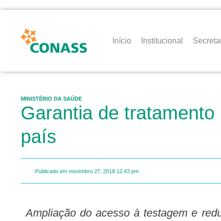
Início
Institucional
Secreta
MINISTÉRIO DA SAÚDE
Garantia de tratamento 
país
Publicado em
novembro 27, 2018
12:43 pm
Ampliação do acesso à testagem e redução do tempo entre o diagnóstico de aids e o início do tratamento são razões para a