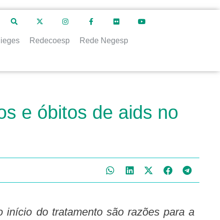
ieges
Redecoesp
Rede Negesp
s e óbitos de aids no