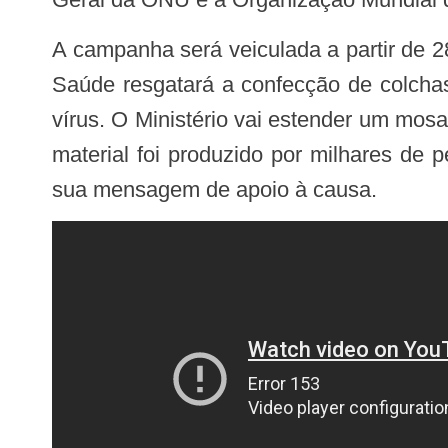
A campanha será veiculada a partir de 28 de novembro. Como parte das comemorações do dia 1º de dezembro, o Ministério da
Saúde resgatará a confecção de colcha
vírus. O Ministério vai estender um mo
material foi produzido por milhares de 
sua mensagem de apoio à causa.