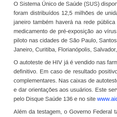
O Sistema Único de Saúde (SUS) disponibiliza teste rápidos para a detecção do vírus nas unidades de saúde do país. Em 2018,
foram distribuídos 12,5 milhões de uni
janeiro também haverá na rede pública
medicamento de pré-exposição ao vírus.
piloto nas cidades de São Paulo, Santo
Janeiro, Curitiba, Florianópolis, Salvado
O autoteste de HIV já é vendido nas farmácias privadas do país, mas os resultados não podem ser utilizados para o diagnóstico
definitivo. Em caso de resultado positi
complementares. Nas caixas de autoteste
e dar orientações aos usuários. Este ser
pelo Disque Saúde 136 e no site
www.aid
Além da testagem, o Governo Federal também financia o tratamento para o HIV/aids no país. Desde 2013, os medicamentos