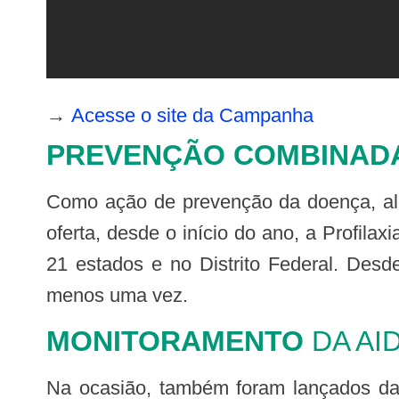
→
Acesse o site da Campanha
PREVENÇÃO COMBINADA
Como ação de prevenção da doença, além do uso de preservativos e da Profilaxia Pós-Exposição (PEP) ao HIV, o Ministério
oferta, desde o início do ano, a Profila
21 estados e no Distrito Federal. Desd
menos uma vez.
MONITORAMENTO
DA AI
Na ocasião, também foram lançados dados do Relatório de Monitoramento Clínico do HIV. O monitoramento clínico engloba