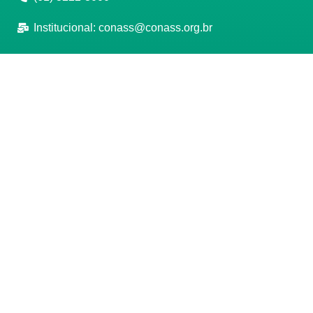
Institucional:
conass@conass.org.br
Setor Comercial Sul, Quadra 9, Torre C, Sala 1105,
Edifício Parque Cidade Corporate Brasília/DF CEP:
70308-200
Razão Social: Conselho Nacional de Secretários de
Saúde
CNPJ: 00.718.205/0001-07