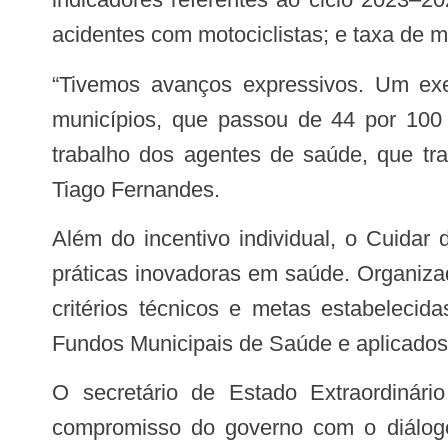
acidentes com motociclistas; e taxa de m
“Tivemos avanços expressivos. Um exemplo é a redução da taxa de mortalidade por infarto agudo do miocárdio em 120
municípios, que passou de 44 por 100 m
trabalho dos agentes de saúde, que tra
Tiago Fernandes.
Além do incentivo individual, o Cuidar de Todos prevê uma premiação anual para os municípios com melhores resultados e
práticas inovadoras em saúde. Organiza
critérios técnicos e metas estabelecid
Fundos Municipais de Saúde e aplicados
O secretário de Estado Extraordinário de Assuntos Municipalistas, Orleans Brandão, destacou que a política reflete o
compromisso do governo com o diálogo