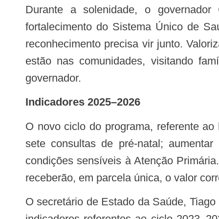
Durante a solenidade, o governador Carlos Brandão destacou que a valorização das categorias é essencial para o
fortalecimento do Sistema Único de Sa
reconhecimento precisa vir junto. Valori
estão nas comunidades, visitando fam
governador.
Indicadores 2025–2026
O novo ciclo do programa, referente ao biênio 2025–2026, estabelece três indicadores: ampliar a proporção de gestantes com
sete consultas de pré-natal; aumentar
condições sensíveis à Atenção Primária
receberão, em parcela única, o valor c
O secretário de Estado da Saúde, Tiago Fernandes, destacou que a mudança na lei reflete a redução dos índices dos principais
indicadores referentes ao ciclo 2023–20