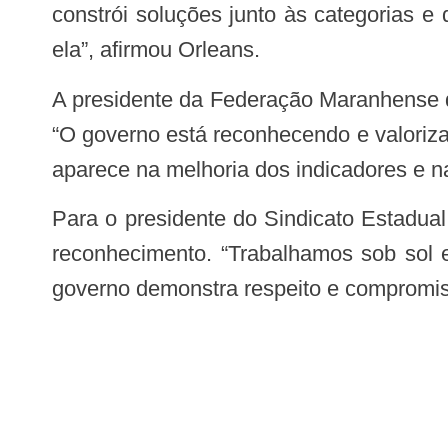
constrói soluções junto às categorias 
ela”, afirmou Orleans.
A presidente da Federação Maranhense dos Agentes Comunitários de Saúde, Shirlene de Maria Pires, celebrou a sanção da lei.
“O governo está reconhecendo e valoriza
aparece na melhoria dos indicadores e n
Para o presidente do Sindicato Estadual dos Agentes de Combate às Endemias, Jordel Lima, o momento representa avanço e
reconhecimento. “Trabalhamos sob sol 
governo demonstra respeito e compromis