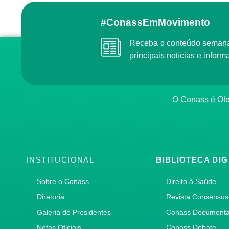
#ConassEmMovimento
Receba o conteúdo semanal do Conass com as
principais notícias e info
O Conass é O
INSTITUCIONAL
BIBLIOTECA DIG
Sobre o Conass
Direito à Saúde
Diretoria
Revista Consensus
Galeria de Presidentes
Conass Document
Notas Oficiais
Conass Debate