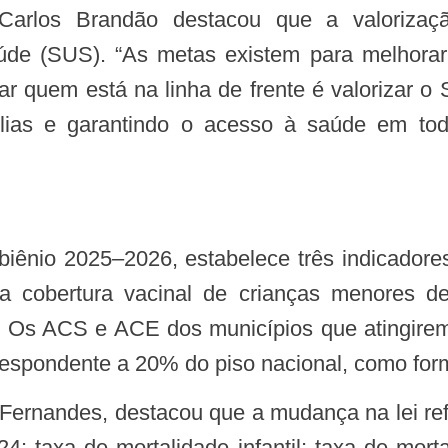
úde (SUS). “As metas existem para melhorar
zar quem está na linha de frente é valorizar 
ílias e garantindo o acesso à saúde em to
 a cobertura vacinal de crianças menores d
. Os ACS e ACE dos municípios que atingirem
orrespondente a 20% do piso nacional, como f
24: taxa de mortalidade infantil; taxa de mort