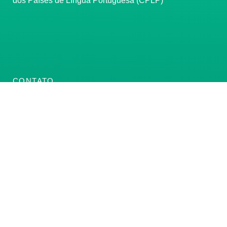
dos Países de Língua Portuguesa (CPLP)
CONTATO
(61) 3222-3000
Institucional:
conass@conass.org.br
Setor Comercial Sul, Quadra 9, Torre C, Sala 1105,
Edifício Parque Cidade Corporate Brasília/DF CEP:
70308-200
Razão Social: Conselho Nacional de Secretários de
Saúde
CNPJ: 00.718.205/0001-07