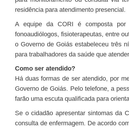
residência para atendimento presencial.
A equipe da CORI é composta por médicos, psicólogos, enfermeiros, técnicos em enfermagem, assistentes sociais,
fonoaudiólogos, fisioterapeutas, entre o
o Governo de Goiás estabeleceu três ní
para trabalhadores da saúde que atende
Como ser atendido?
Há duas formas de ser atendido, por mei
Governo de Goiás. Pelo telefone, a pess
farão uma escuta qualificada para orient
Se o cidadão apresentar sintomas da Covid-19, ele será cadastrado e encaminhando imediatamente para o nível 2, que é a
consulta de enfermagem. De acordo com 