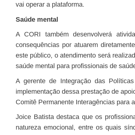
vai operar a plataforma.
Saúde mental
A CORI também desenvolverá atividades de apoio emocional específicas aos profissionais de saúde que sofrem as
consequências por atuarem diretamente
este público, o atendimento será realiz
saúde mental para profissionais de saúde 
A gerente de Integração das Políticas da Superintendência de Saúde Mental da SES-GO, Joice Batista, explica que a
implementação dessa prestação de apoio
Comitê Permanente Interagências para a
Joice Batista destaca que os profissionais de saúde que atuam em ações emergenciais, não raro, apresentam problemas de
natureza emocional, entre os quais sí