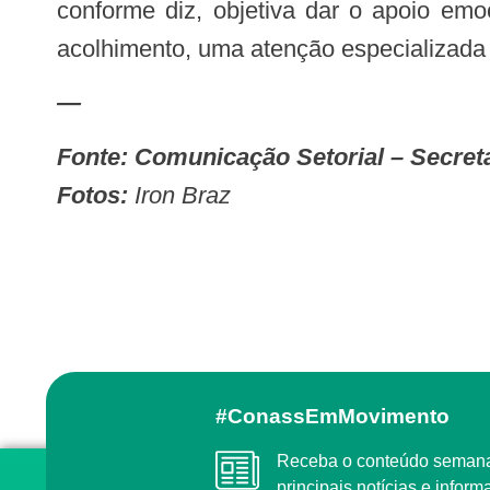
conforme diz, objetiva dar o apoio emo
acolhimento, uma atenção especializada e
—
Fonte: Comunicação Setorial – Secret
Fotos:
Iron Braz
#ConassEmMovimento
Receba o conteúdo semanal do Conass com as
principais notícias e info