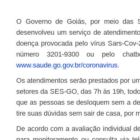
O Governo de Goiás, por meio das Secretarias de Estado da Saúde (SES) e de Desenvolvimento e Inovação (Sedi),
desenvolveu um serviço de atendimento,
doença provocada pelo vírus Sars-Cov-2
número 3201-9300 ou pelo chatbot 
www.saude.go.gov.br/coronavirus
.
Os atendimentos serão prestados por uma equipe composta por profissionais de saúde, devidamente capacitados, de diferentes
setores da SES-GO, das 7h às 19h, todos 
que as pessoas se desloquem sem a devi
tire suas dúvidas sem sair de casa, por
De acordo com a avaliação individual de cada caso, os profissionais da Central irão orientar se o cidadão deve ficar em casa,
para monitoramento ou consulta via te