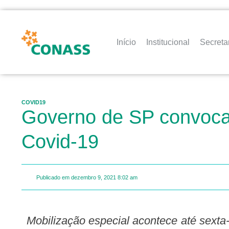
Início
Institucional
Secreta
COVID19
Governo de SP convoca 
Covid-19
Publicado em
dezembro 9, 2021
8:02 am
Mobilização especial acontece até sexta-feira (10) para incentivar população a completar o esquema vacinal antes das festas de