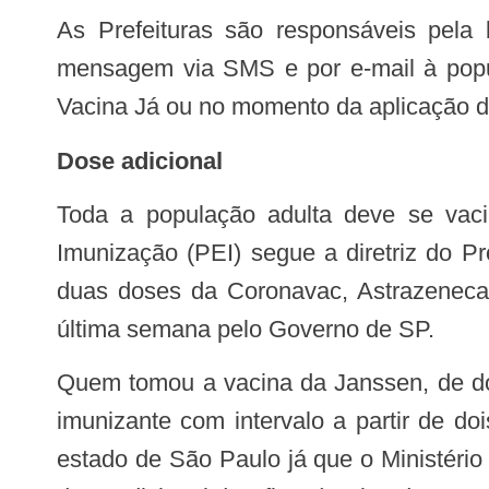
As Prefeituras são responsáveis pela busca ativa dos vacinados, mas o Governo de SP apoia a ação com o envio de
mensagem via SMS e por e-mail à popul
Vacina Já ou no momento da aplicação d
Dose adicional
Toda a população adulta deve se vacinar com a dose adicional de COVID-19. A nova orientação do Plano Estadual de
Imunização (PEI) segue a diretriz do 
duas doses da Coronavac, Astrazeneca 
última semana pelo Governo de SP.
Quem tomou a vacina da Janssen, de dose única na primeira etapa da campanha, poderá receber a dose adicional do mesmo
imunizante com intervalo a partir de d
estado de São Paulo já que o Ministério