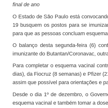
final de ano
O Estado de São Paulo está convocando 3,4 milhões de pessoas que ainda não tomaram a segunda dose da vacina de Covid-
19 busquem os postos para se imunizar 
para que as pessoas concluam esquemas
O balanço desta segunda-feira (6) contabiliza 806,7 mil pessoas que ainda precisam completar o esquema vacinal com o
imunizante do Butantan/Coronavac, outra
Para completar o esquema vacinal contra COVID-19, são necessárias duas doses para a vacina do Butantan (intervalo de 28
dias), da Fiocruz (8 semanas) e Pfizer (
assim que possível para orientações e 
Desde o dia 1º de dezembro, o Governo de SP está intensificando a comunicação pra incentivar a população a completar o
esquema vacinal e também tomar a dose a