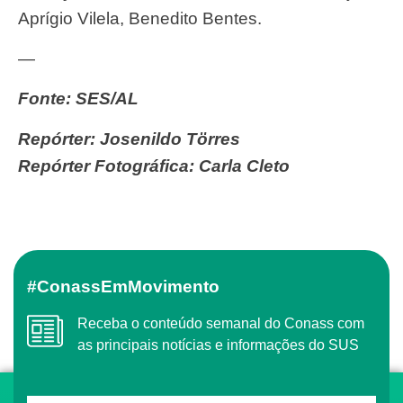
Aprígio Vilela, Benedito Bentes.
—
Fonte: SES/AL
Repórter: Josenildo Törres
Repórter Fotográfica: Carla Cleto
#ConassEmMovimento
Receba o conteúdo semanal do Conass com
as principais notícias e informações do SUS