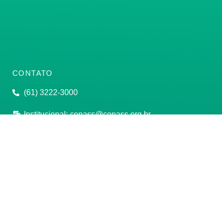
CONTATO
(61) 3222-3000
Institucional:
conass@conass.org.br
Setor Comercial Sul, Quadra 9, Torre C, Sala 1105,
Edifício Parque Cidade Corporate Brasília/DF CEP:
70308-200
Razão Social: Conselho Nacional de Secretários de
Saúde
CNPJ: 00.718.205/0001-07