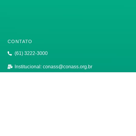
CONTATO
(61) 3222-3000
Institucional:
conass@conass.org.br
Setor Comercial Sul, Quadra 9, Torre C, Sala 1105,
Edifício Parque Cidade Corporate Brasília/DF CEP:
70308-200
Razão Social: Conselho Nacional de Secretários de
Saúde
CNPJ: 00.718.205/0001-07