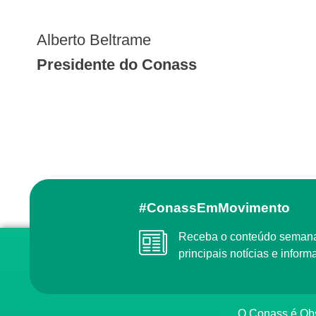
Alberto Beltrame
Presidente do Conass
#ConassEmMovimento
Receba o conteúdo semanal do Conass com as
principais notícias e info
O Conass é O