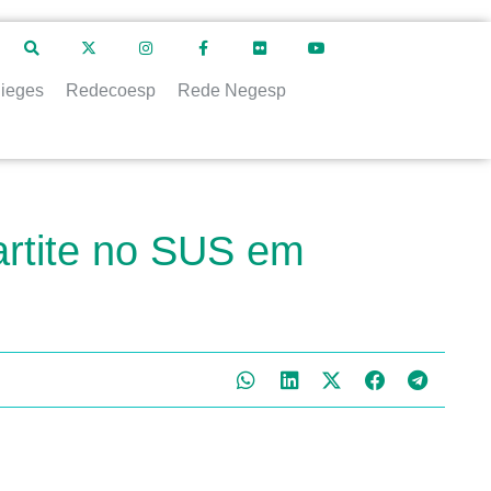
ieges
Redecoesp
Rede Negesp
partite no SUS em