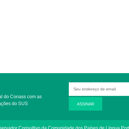
rmações do SUS
ASSINAR
bservador Consultivo da Comunidade dos Países de Língua Po