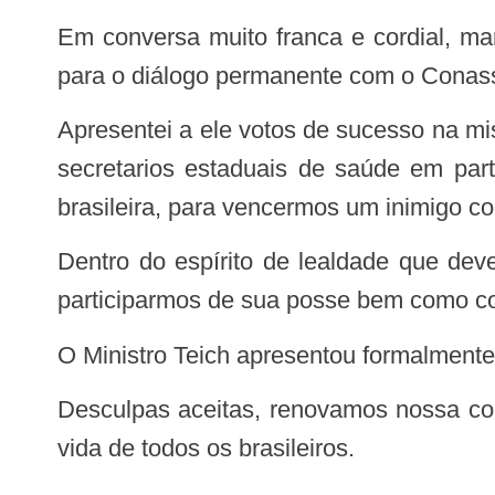
Em conversa muito franca e cordial, manifestou compromisso com o SUS, com a colegialidade de sua gestão e a disposição
para o diálogo permanente com o Conas
Apresentei a ele votos de sucesso na missão recebida e reafirmei o espírito de cooperação, ajuda mútua e plena disposição dos
secretarios estaduais de saúde em par
brasileira, para vencermos um inimigo c
Dentro do espírito de lealdade que deve pautar nossa relação, manifestei a contrariedade do Conass com o impedimento de
participarmos de sua posse bem como com
O Ministro Teich apresentou formalment
Desculpas aceitas, renovamos nossa confiança no trabalho conjunto e na expectativa de dias melhores para a saúde e para a
vida de todos os brasileiros.