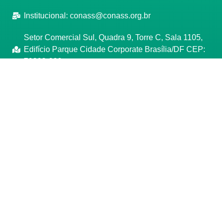
Institucional:
conass@conass.org.br
Setor Comercial Sul, Quadra 9, Torre C, Sala 1105,
Edifício Parque Cidade Corporate Brasília/DF CEP:
70308-200
Razão Social: Conselho Nacional de Secretários de
Saúde
CNPJ: 00.718.205/0001-07
Manage consent